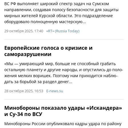
ВС РФ выполняет широкий спектр задач на Сумском
направлении, создавая полосу безопасности для защиты
мирных жителей Курской области. Это подразделение
оборудовало полноценную мастерскую...
29 октября 2025, 17:40
«RT» (Russia Today)
Европейские голоса о кризисе и
саморазрушении
«Мы — уми­ра­ю­щий мир, боль­ше не спо­соб­ный гра­бить
осталь­ную пла­не­ту и дру­гие наро­ды, и опу­сти­лись до поло­
же­ния мел­ких вори­шек. Поэто­му нам при­хо­дит­ся наблю­
дать за борь­бой за раз­дел денег...
28 октября 2025, 16:53
E-news.su
Минобороны показало удары «Искандера»
и Су-34 по ВСУ
Минобороны России опубликовало кадры удара по району