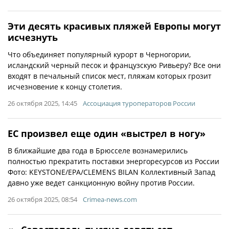
Эти десять красивых пляжей Европы могут
исчезнуть
Что объединяет популярный курорт в Черногории,
исландский черный песок и французскую Ривьеру? Все они
входят в печальный список мест, пляжам которых грозит
исчезновение к концу столетия.
26 октября 2025, 14:45
Ассоциация туроператоров России
ЕС произвел еще один «выстрел в ногу»
В ближайшие два года в Брюсселе вознамерились
полностью прекратить поставки энергоресурсов из России
Фото: KEYSTONE/EPA/CLEMENS BILAN Кол­лек­тив­ный Запад
дав­но уже ведет санк­ци­он­ную вой­ну про­тив Рос­сии.
26 октября 2025, 08:54
Crimea-news.com