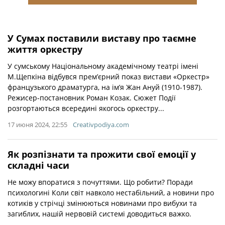
У Сумах поставили виставу про таємне
життя оркестру
У сумському Національному академічному театрі імені
М.Щепкіна відбувся прем’єрний показ вистави «Оркестр»
французького драматурга, на ім’я Жан Ануй (1910-1987).
Режисер-постановник Роман Козак. Сюжет Події
розгортаються всередині якогось оркестру...
17 июня 2024, 22:55
Creativpodiya.com
Як розпізнати та прожити свої емоції у
складні часи
Не можу впоратися з почуттями. Що робити? Поради
психологині Коли світ навколо нестабільний, а новини про
котиків у стрічці змінюються новинами про вибухи та
загиблих, нашій нервовій системі доводиться важко.