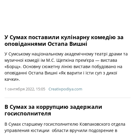
У Сумах поставили кулінарну комедію за
оповіданнями Остапа Вишні
У Сумському національному академічному театрі драми та
музичної комедії ім М.С. Щепкіна прем’єра — вистава
«Борщ». Основну сюжетну лінію вистави побудовано на
оповіданні Остапа Вишні «Як варити і їсти суп з дикої
качки».
1 сентября 2022, 15:05
Creativpodiya.com
В Сумах за коррупцию задержали
госисполнителя
В Сумах старшему госисполнителю Ковпаковского отдела
управления юстиции области вручили подозрение в