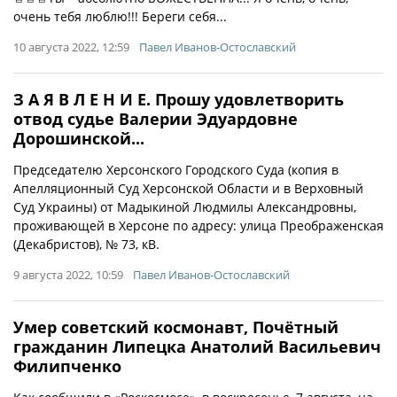
очень тебя люблю!!! Береги себя...
10 августа 2022, 12:59
Павел Иванов-Остославский
З А Я В Л Е Н И Е. Прошу удовлетворить
отвод судье Валерии Эдуардовне
Дорошинской...
Председателю Херсонского Городского Суда (копия в
Апелляционный Суд Херсонской Области и в Верховный
Суд Украины) от Мадыкиной Людмилы Александровны,
проживающей в Херсоне по адресу: улица Преображенская
(Декабристов), № 73, кВ.
9 августа 2022, 10:59
Павел Иванов-Остославский
Умер советский космонавт, Почётный
гражданин Липецка Анатолий Васильевич
Филипченко