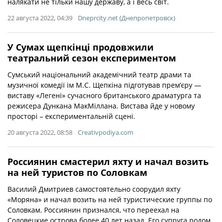
налякати не тільки нашу державу, а і весь світ.
22 августа 2022, 04:39
Dneprcity.net (Днепропетровск)
У Сумах щепкінці продовжили
театральний сезон експериментом
Сумський національний академічний театр драми та
музичної комедії ім М.С. Щепкіна підготував прем’єру —
виставу «Легені» сучасного британського драматурга та
режисера Дункана МакМіллана. Вистава йде у новому
просторі – експериментальній сцені.
20 августа 2022, 08:58
Creativpodiya.com
Россиянин смастерил яхту и начал возить
на ней туристов по Соловкам
Василий Дмитриев самостоятельно соорудил яхту
«Моряна» и начал возить на ней туристические группы по
Соловкам. Россиянин признался, что переехал на
Соловецкие острова более 40 лет назад. Его супруга родом