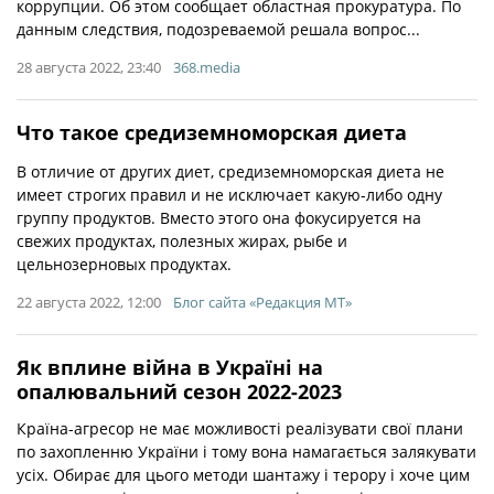
коррупции. Об этом сообщает областная прокуратура. По
данным следствия, подозреваемой решала вопрос...
28 августа 2022, 23:40
368.media
Что такое средиземноморская диета
В отличие от других диет, средиземноморская диета не
имеет строгих правил и не исключает какую-либо одну
группу продуктов. Вместо этого она фокусируется на
свежих продуктах, полезных жирах, рыбе и
цельнозерновых продуктах.
22 августа 2022, 12:00
Блог сайта «Редакция МТ»
Як вплине війна в Україні на
опалювальний сезон 2022-2023
Країна-агресор не має можливості реалізувати свої плани
по захопленню України і тому вона намагається залякувати
усіх. Обирає для цього методи шантажу і терору і хоче цим