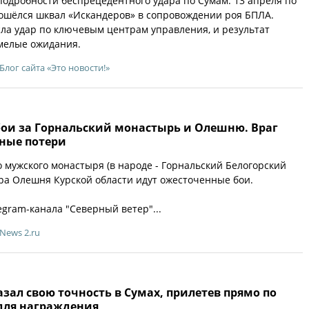
одробности беспрецедентного удара по Сумам. 13 апреля по
ошёлся шквал «Искандеров» в сопровождении роя БПЛА.
ла удар по ключевым центрам управления, и результат
мелые ожидания.
Блог сайта «Это новости!»
ои за Горнальский монастырь и Олешню. Враг
нные потери
о мужского монастыря (в народе - Горнальский Белогорский
ора Олешня Курской области идут ожесточенные бои.
gram-канала "Северный ветер"...
News 2.ru
зал свою точность в Сумах, прилетев прямо по
 для награждения