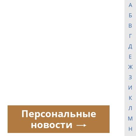
А
Б
В
Г
Д
Е
Ж
З
И
К
Л
Персональные
М
новости
Н