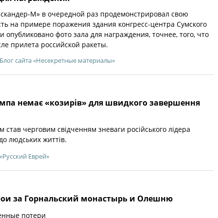
Искандер-М» в очередной раз продемонстрировал свою
ть на примере поражения здания конгресс-центра Сумского
и опубликовано фото зала для награждения, точнее, того, что
сле прилета российской ракеты.
Блог сайта «Несекретные материалы»
ампа немає «козирів» для швидкого завершення
м став черговим свідченням зневаги російського лідера
до людських життів.
«Русский Еврей»
ои за Горнальский монастырь и Олешню
венные потери