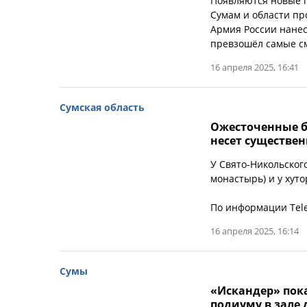
Появляются новые п
Сумам и области пр
Армия России нанес
превзошёл самые с
16 апреля 2025, 16:41
Сумская область
Ожесточенные б
несет существе
У Свято-Никольског
монастырь) и у хут
По информации Tele
16 апреля 2025, 16:14
Сумы
«Искандер» пока
подиуму в зале