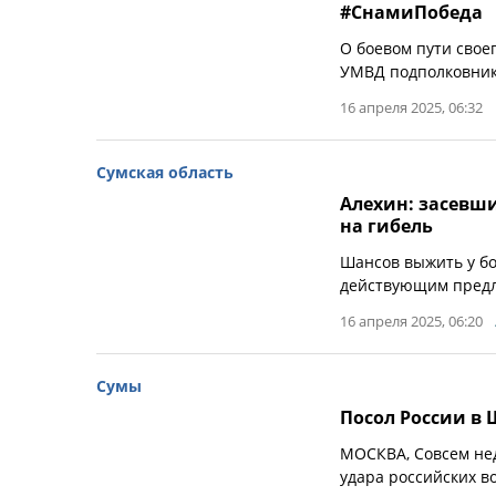
#СнамиПобеда
О боевом пути свое
УМВД подполковник
16 апреля 2025, 06:32
Сумская область
Алехин: засевш
на гибель
Шансов выжить у бо
действующим предл
16 апреля 2025, 06:20
Сумы
Посол России в
МОСКВА, Совсем не
удара российских в