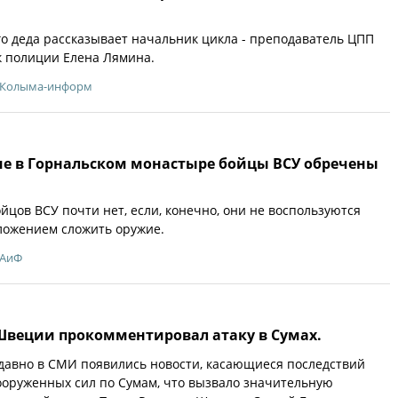
го деда рассказывает начальник цикла - преподаватель ЦПП
 полиции Елена Лямина.
Колыма-информ
ие в Горнальском монастыре бойцы ВСУ обречены
йцов ВСУ почти нет, если, конечно, они не воспользуются
ожением сложить оружие.
АиФ
 Швеции прокомментировал атаку в Сумах.
давно в СМИ появились новости, касающиеся последствий
ооруженных сил по Сумам, что вызвало значительную