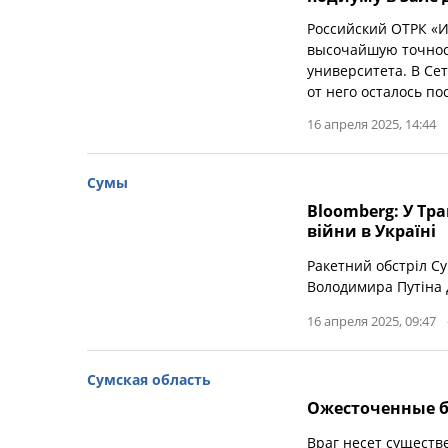
Российский ОТРК «
высочайшую точнос
университета. В Сет
от него осталось по
16 апреля 2025, 14:44
Сумы
Bloomberg: У Тр
війни в Україні
Ракетний обстріл Су
Володимира Путіна 
16 апреля 2025, 09:47
Сумская область
Ожесточенные б
Враг несет сущест