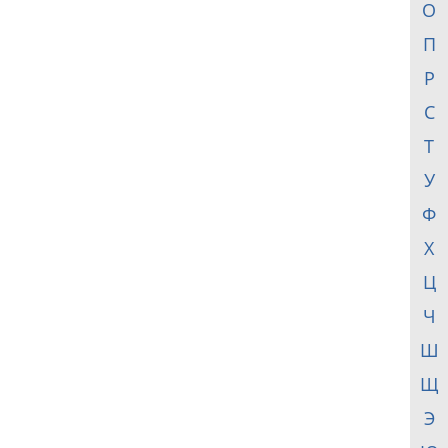
О
П
Р
С
Т
У
Ф
Х
Ц
Ч
Ш
Щ
Э