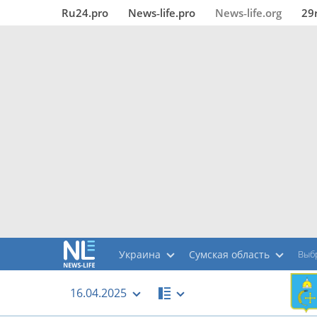
Ru24.pro
News‑life.pro
News‑life.org
29
Украина
Сумская область
Выб
16.04.2025