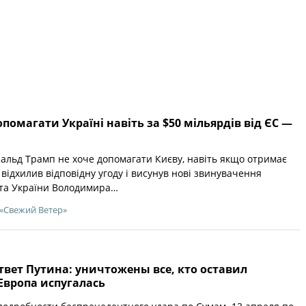
помагати Україні навіть за $50 мільярдів від ЄС —
льд Трамп не хоче допомагати Києву, навіть якщо отримає
н відхилив відповідну угоду і висунув нові звинувачення
нта України Володимира…
«Свежий Ветер»
вет Путина: уничтожены все, кто оставил
Европа испугалась