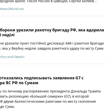
родной арене. Посол России в Швеции, Сергей Беляев...
News2World.net
борони уразили ракетну бригаду РФ, яка вдарила
 неділі
и уразили пункт постійної дислокації 448-ї ракетної бригади
, яка у Вербну неділю завдала ракетного удару по місту Суми.
«Русский Еврей»
отказались подписывать заявление G7 с
ра ВС РФ по Сумам
 по личному распоряжению президента Дональда Трампа
вать резолюцию «Большой семерки» (G7), в которой
РФ двумя баллистическими ракетами по месту скопления
оде Сумы.