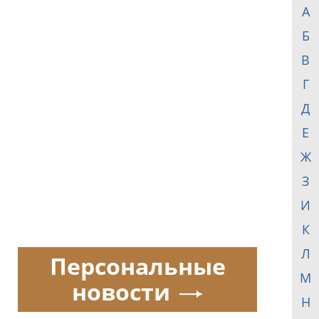
А
Б
В
Г
Д
Е
Ж
З
И
К
Л
Персональные
М
новости
Н