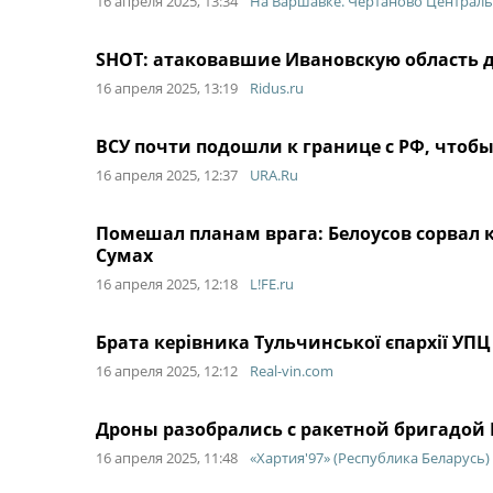
16 апреля 2025, 13:34
На Варшавке. Чертаново Централ
SHOT: атаковавшие Ивановскую область д
16 апреля 2025, 13:19
Ridus.ru
ВСУ почти подошли к границе с РФ, чтоб
16 апреля 2025, 12:37
URA.Ru
Помешал планам врага: Белоусов сорвал
Сумах
16 апреля 2025, 12:18
L!FE.ru
Брата керівника Тульчинської єпархії УПЦ
16 апреля 2025, 12:12
Real-vin.com
Дроны разобрались с ракетной бригадой 
16 апреля 2025, 11:48
«Хартия'97» (Республика Беларусь)