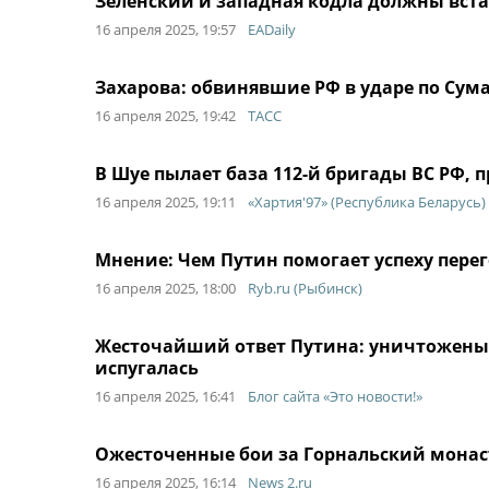
Зеленский и западная кодла должны вста
16 апреля 2025, 19:57
EADaily
Захарова: обвинявшие РФ в ударе по Сум
16 апреля 2025, 19:42
ТАСС
В Шуе пылает база 112-й бригады ВС РФ, 
16 апреля 2025, 19:11
«Хартия'97» (Республика Беларусь)
Мнение: Чем Путин помогает успеху пере
16 апреля 2025, 18:00
Ryb.ru (Рыбинск)
Жесточайший ответ Путина: уничтожены в
испугалась
16 апреля 2025, 16:41
Блог сайта «Это новости!»
Ожесточенные бои за Горнальский монас
16 апреля 2025, 16:14
News 2.ru