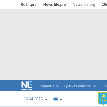
Ru24.pro
News‑life.pro
News‑life.org
29
Украина
Сумская область
Выб
16.04.2025