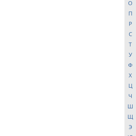
О
П
Р
С
Т
У
Ф
Х
Ц
Ч
Ш
Щ
Э