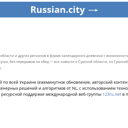
Russian.city
 области и других регионов в форме календарного дневника с возможнос
утки, без перерывов на обед — все новости о Сумской области, из Сумской
ь
.
й по всей Украине (ежеминутное обновление, авторский контент
енерных решений и алгоритмов от NL, с использованием техн
й ресурсной поддержке международной веб-группы
123ru.net
в п