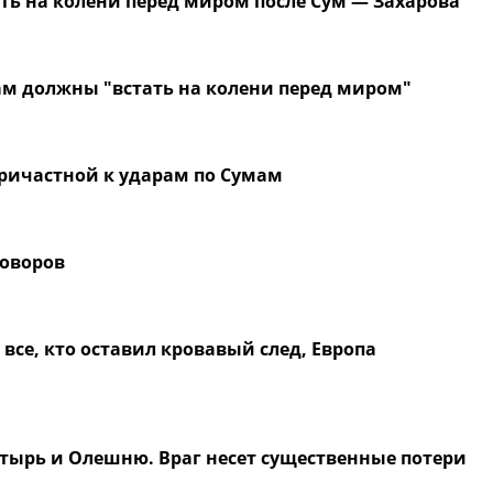
ть на колени перед миром после Сум — Захарова
ам должны "встать на колени перед миром"
причастной к ударам по Сумам
говоров
се, кто оставил кровавый след, Европа
тырь и Олешню. Враг несет существенные потери