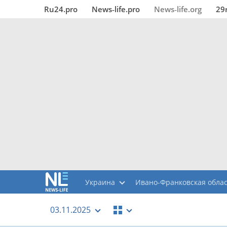
Ru24.pro
News‑life.pro
News‑life.org
29
Украина
Ивано-Франковская обла
03.11.2025