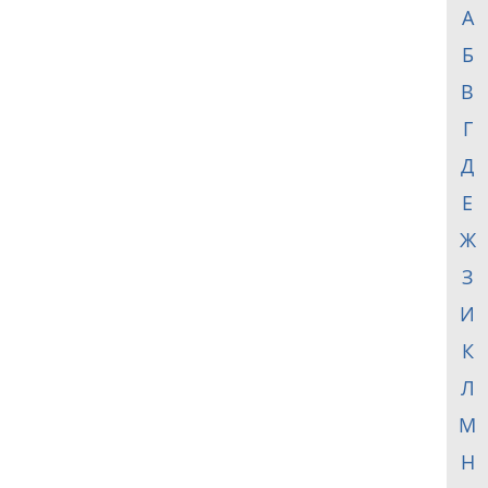
А
Б
В
Г
Д
Е
Ж
З
И
К
Л
М
Н