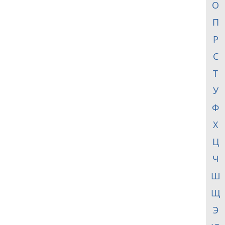
О
П
Р
С
Т
У
Ф
Х
Ц
Ч
Ш
Щ
Э