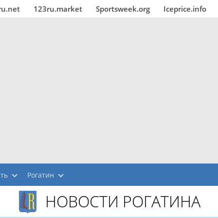
ru.net
123ru.market
Sportsweek.org
Iceprice.info
сть
Рогатин
НОВОСТИ РОГАТИНА