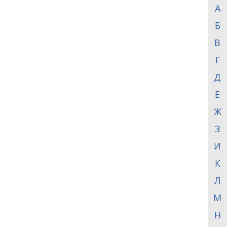
А
Б
В
Г
Д
Е
Ж
З
И
К
Л
М
Н