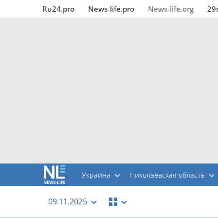
Ru24.pro
News‑life.pro
News‑life.org
29
Украина
Николаевская область
09.11.2025