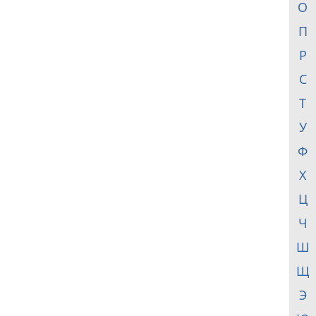
О
П
Р
С
Т
У
Ф
Х
Ц
Ч
Ш
Щ
Э