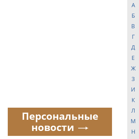
А
Б
В
Г
Д
Е
Ж
З
И
К
Л
Персональные
М
новости
Н