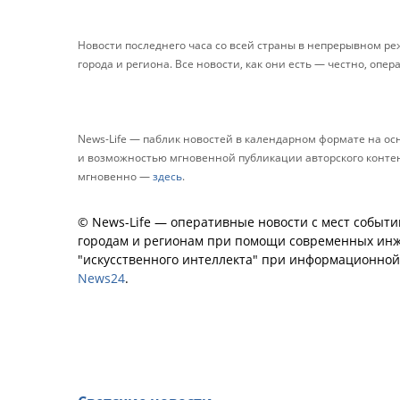
Новости последнего часа со всей страны в непрерывном р
города и региона. Все новости, как они есть — честно, опер
News-Life — паблик новостей в календарном формате на о
и возможностью мгновенной публикации авторского контента
мгновенно —
здесь
.
© News-Life — оперативные новости с мест событи
городам и регионам при помощи современных инж
"искусственного интеллекта" при информационно
News24
.