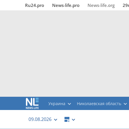
Ru24.pro
News‑life.pro
News‑life.org
29
Украина
Николаевская область
09.08.2026