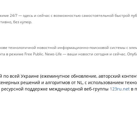
ежиме 24/7 — здесь и сейчас с возможностью самостоятельной быстрой п
ативно, без купюр.
снове технологичной новостной информационно-поисковой системы с элем
 в режиме Free Public. News-Life — ваши новости сегодня и сейчас. Опу
й по всей Украине (ежеминутное обновление, авторский контент
енерных решений и алгоритмов от NL, с использованием техн
й ресурсной поддержке международной веб-группы
123ru.net
в п