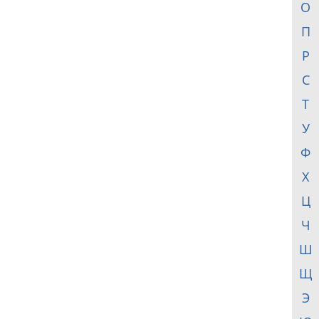
О
П
Р
С
Т
У
Ф
Х
Ц
Ч
Ш
Щ
Э