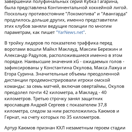
завершении полуфинальных серий Кубка Гагарина,
была представлена Континентальной хоккейной лигой.
Поскольку противостояние "Локомотива" и "Авангарда"
продлилось дольше других, именно представители
этих клубов заняли ведущие позиции по многим
параметрам, как пишет
"YarNews.net"
.
В тройку лидеров по показателю траффика перед
воротами вошли Майкл Маклауд, Максим Березкин и
Александр Радулов, расположившиеся именно в этом
порядке. Наивысшие значения xG - ожидаемых голов -
зафиксированы у Константина Окулова, Макса Лажуа и
Егора Сурина. Значительные объемы преодоленной
дистанции продемонстрировали игроки омской
команды: за семь матчей, включая овертаймы, Окулов
преодолел почти 42 километра, а Маклауд - 40
километров. Третью строчку занял защитник
ярославцев Андрей Сергеев с показателем 37,8
километра, следом за ним расположились Каюмов и
Гернат, на счету которых по 35 километров.
Артур Каюмов признан КХЛ незаметным героем стадии