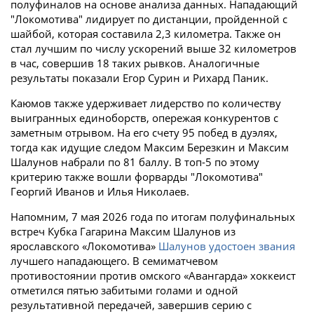
полуфиналов на основе анализа данных. Нападающий
"Локомотива" лидирует по дистанции, пройденной с
шайбой, которая составила 2,3 километра. Также он
стал лучшим по числу ускорений выше 32 километров
в час, совершив 18 таких рывков. Аналогичные
результаты показали Егор Сурин и Рихард Паник.
Каюмов также удерживает лидерство по количеству
выигранных единоборств, опережая конкурентов с
заметным отрывом. На его счету 95 побед в дуэлях,
тогда как идущие следом Максим Березкин и Максим
Шалунов набрали по 81 баллу. В топ-5 по этому
критерию также вошли форварды "Локомотива"
Георгий Иванов и Илья Николаев.
Напомним, 7 мая 2026 года по итогам полуфинальных
встреч Кубка Гагарина Максим Шалунов из
ярославского «Локомотива»
Шалунов удостоен звания
лучшего нападающего. В семиматчевом
противостоянии против омского «Авангарда» хоккеист
отметился пятью забитыми голами и одной
результативной передачей, завершив серию с