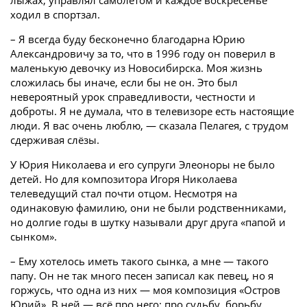
лыжах, управлял самолётом и каждое воскресенье
ходил в спортзал.
– Я всегда буду бесконечно благодарна Юрию
Александровичу за то, что в 1996 году он поверил в
маленькую девочку из Новосибирска. Моя жизнь
сложилась бы иначе, если бы не он. Это был
невероятный урок справедливости, честности и
доброты. Я не думала, что в телевизоре есть настоящие
люди. Я вас очень люблю, — сказала Пелагея, с трудом
сдерживая слёзы.
У Юрия Николаева и его супруги Элеоноры не было
детей. Но для композитора Игоря Николаева
телеведущий стал почти отцом. Несмотря на
одинаковую фамилию, они не были родственниками,
но долгие годы в шутку называли друг друга «папой и
сынком».
– Ему хотелось иметь такого сынка, а мне — такого
папу. Он не так много песен записал как певец, но я
горжусь, что одна из них — моя композиция «Остров
Юрий». В ней — всё про него: про судьбу, борьбу,