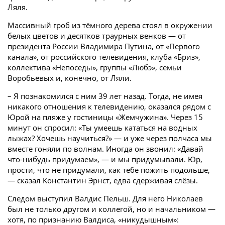
Ляля.
Массивный гроб из тёмного дерева стоял в окружении
белых цветов и десятков траурных венков — от
президента России Владимира Путина, от «Первого
канала», от российского телевидения, клуба «Бриз»,
коллектива «Непоседы», группы «Любэ», семьи
Воробьёвых и, конечно, от Ляли.
– Я познакомился с ним 39 лет назад. Тогда, не имея
никакого отношения к телевидению, оказался рядом с
Юрой на пляже у гостиницы «Жемчужина». Через 15
минут он спросил: «Ты умеешь кататься на водных
лыжах? Хочешь научиться?» — и уже через полчаса мы
вместе гоняли по волнам. Иногда он звонил: «Давай
что-нибудь придумаем», — и мы придумывали. Юр,
прости, что не придумали, как тебе пожить подольше,
— сказал Константин Эрнст, едва сдерживая слёзы.
Следом выступил Валдис Пельш. Для него Николаев
был не только другом и коллегой, но и начальником —
хотя, по признанию Валдиса, «никудышным»: