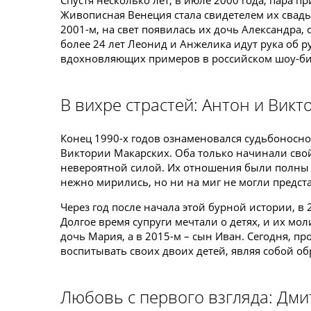
Спустя несколько лет, в июле 2000 года, пара 
Живописная Венеция стала свидетелем их свадьб
2001-м, на свет появилась их дочь Александра,
более 24 лет Леонид и Анжелика идут рука об р
вдохновляющих примеров в российском шоу-би
В вихре страстей: Антон и Вик
Конец 1990-х годов ознаменовался судьбоносно
Виктории Макарских. Оба только начинали свой
невероятной силой. Их отношения были полны э
нежно мирились, но ни на миг не могли предста
Через год после начала этой бурной истории, в
Долгое время супруги мечтали о детях, и их м
дочь Мария, а в 2015-м – сын Иван. Сегодня, п
воспитывать своих двоих детей, являя собой об
Любовь с первого взгляда: Дми