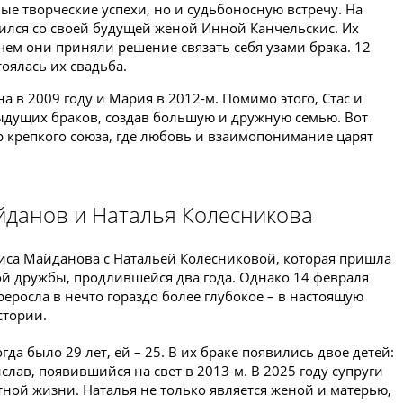
ые творческие успехи, но и судьбоносную встречу. На
ился со своей будущей женой Инной Канчельскис. Их
чем они приняли решение связать себя узами брака. 12
тоялась их свадьба.
а в 2009 году и Мария в 2012-м. Помимо этого, Стас и
ыдущих браков, создав большую и дружную семью. Вот
р крепкого союза, где любовь и взаимопонимание царят
йданов и Наталья Колесникова
ениса Майданова с Натальей Колесниковой, которая пришла
кой дружбы, продлившейся два года. Однако 14 февраля
реросла в нечто гораздо более глубокое – в настоящую
стории.
гда было 29 лет, ей – 25. В их браке появились двое детей:
слав, появившийся на свет в 2013-м. В 2025 году супруги
ной жизни. Наталья не только является женой и матерью,