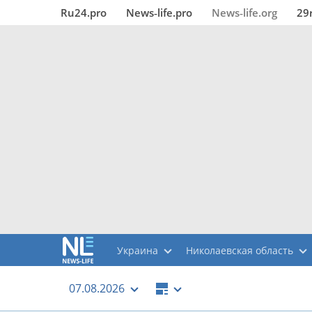
Ru24.pro
News‑life.pro
News‑life.org
29
Украина
Николаевская область
07.08.2026