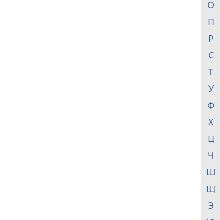
О
П
Р
С
Т
У
Ф
Х
Ц
Ч
Ш
Щ
Э