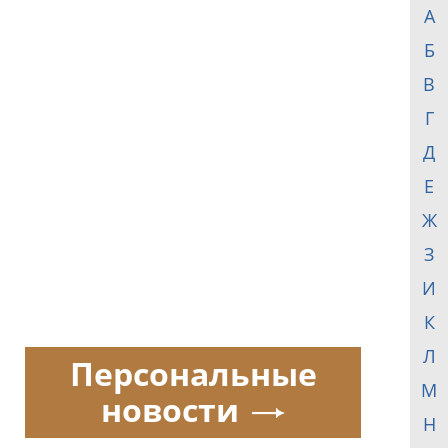
А
Б
В
Г
Д
Е
Ж
З
И
К
Л
Персональные
М
новости
Н