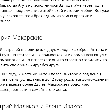
приняла решение официально скрепить свой союз.
ы, когда Агутину исполнилось 32 года. Уже через год, в
 ставшая продолжением этой яркой истории любви. Вот уже
уку, сохраняя свой брак одним из самых крепких и
знесе.
тория Макарские
й встречей в столице для двух молодых актёров, Антона и
 путь на театральных подмостках, и их роман вспыхнул с
моциональных всплесков: они то страстно ссорились, то
вить свою жизнь друг без друга.
 2003 году, 28-летний Антон повёл Викторию под венец.
олитвы были услышаны: в 2012 году родилась долгожданная
рожив вместе более 22 лет, Макарские продолжают
разец верности и семейного счастья.
трий Маликов и Елена Изаксон