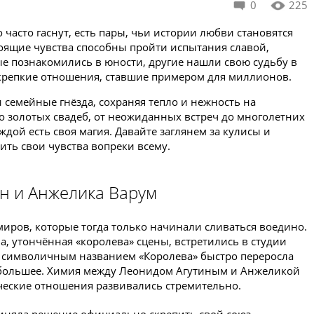
0
225
 часто гаснут, есть пары, чьи истории любви становятся
оящие чувства способны пройти испытания славой,
е познакомились в юности, другие нашли свою судьбу в
– крепкие отношения, ставшие примером для миллионов.
и семейные гнёзда, сохраняя тепло и нежность на
о золотых свадеб, от неожиданных встреч до многолетних
ждой есть своя магия. Давайте заглянем за кулисы и
ить свои чувства вопреки всему.
ин и Анжелика Варум
миров, которые тогда только начинали сливаться воедино.
, утончённая «королева» сцены, встретились в студии
 с символичным названием «Королева» быстро переросла
 большее. Химия между Леонидом Агутиным и Анжеликой
ческие отношения развивались стремительно.