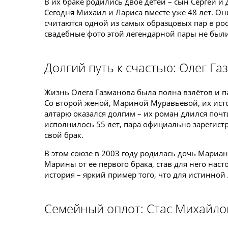
В их браке родились двое детей – сын Сергей и
Сегодня Михаил и Лариса вместе уже 48 лет. О
считаются одной из самых образцовых пар в рос
свадебные фото этой легендарной пары не был
Долгий путь к счастью: Олег Г
Жизнь Олега Газманова была полна взлётов и п
Со второй женой, Мариной Муравьёвой, их истор
алтарю оказался долгим – их роман длился почти
исполнилось 55 лет, пара официально зарегист
свой брак.
В этом союзе в 2003 году родилась дочь Мариан
Марины от её первого брака, став для него наст
история – яркий пример того, что для истинной
Семейный оплот: Стас Михайло