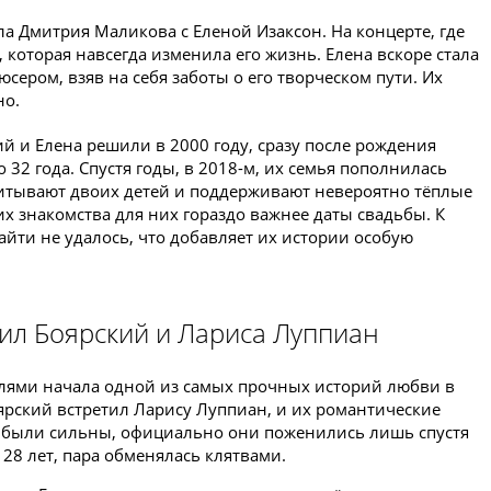
ела Дмитрия Маликова с Еленой Изаксон. На концерте, где
 которая навсегда изменила его жизнь. Елена вскоре стала
сером, взяв на себя заботы о его творческом пути. Их
но.
 и Елена решили в 2000 году, сразу после рождения
32 года. Спустя годы, в 2018-м, их семья пополнилась
питывают двоих детей и поддерживают невероятно тёплые
х знакомства для них гораздо важнее даты свадьбы. К
йти не удалось, что добавляет их истории особую
ил Боярский и Лариса Луппиан
телями начала одной из самых прочных историй любви в
ярский встретил Ларису Луппиан, и их романтические
 были сильны, официально они поженились лишь спустя
 28 лет, пара обменялась клятвами.