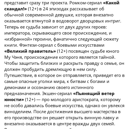
представит сразу три проекта. Ромком-сериал
«Какой
скандал!»
(12+) в 24 эпизодах рассказывает об
обычной современной девушке, которая внезапно
оказывается втянутой в водоворот дворцовых интриг.
Теперь ее судьба зависит от двух других героев:
императора, скрывающего свое происхождение, и
«избранной» героини, фанатично следующей сюжету
книги. Фэнтези-сериал с боевыми искусствами
«Великий правитель»
(12+) посвящен судьбе юного
Му Чэня, происхождение которого является тайной.
Чтобы защитить близких и раскрыть правду о семье, он
должен пробудить дремлющую в нем силу.
Путешествие, в которое он отправляется, приведет его в
самые опасные уголки мира, к битвам с богами и
демонами и осознанию своего истинного
предназначения. Экшен-сериал
«Пьянящий ветер
юности»
(12+) — про молодого аристократа, которому
не особо давались боевые искусства, однако он увлекся
виноделием. После достижения высшего мастерства в
его производстве он решает открыть винную лавку и
внезапно оказывается в центре вражды двух семей.