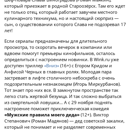
который приезжает в родной Староозёрск. Там его ждет
не только отец, который работает завучем местного
кулинарного техникума, но и настоящий сюрприз —
сын, о существовании которого Слава не подозревал 17
лет!
Если сериалы предназначены для длительного
просмотра, то скоротать вечерок в компании или
вдвоем помогут премьеры кинофильмов, осталось
определиться с настроением новинки. В Wink.ru уже
доступен триллер
«Вниз»
(16+) с Егором Кридом и
Анфисой Черных в главных ролях. Молодая пара
застревает в лифте столичного небоскреба с очень
подозрительным незнакомцем (Игорь Миркурбанов).
Тот знает про них все. В замкнутом пространстве так
легко стать жертвой безумца. И так сложно выбраться
из смертельной ловушки… А с 29 ноября поднять
настроение поможет приключенческая комедия
«Мужские правила моего деда»
(12+). Виктор
Степанович (Роман Мадянов) — дед советской закалки,
который не понимает и не разделяет современных