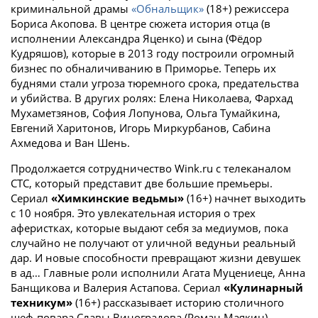
криминальной драмы
«Обнальщик»
(18+) режиссера
Бориса Акопова. В центре сюжета история отца (в
исполнении Александра Яценко) и сына (Фёдор
Кудряшов), которые в 2013 году построили огромный
бизнес по обналичиванию в Приморье. Теперь их
буднями стали угроза тюремного срока, предательства
и убийства. В других ролях: Елена Николаева, Фархад
Мухаметзянов, София Лопунова, Ольга Тумайкина,
Евгений Харитонов, Игорь Миркурбанов, Сабина
Ахмедова и Ван Шень.
Продолжается сотрудничество Wink.ru c телеканалом
СТС, который представит две большие премьеры.
Сериал
«Химкинские ведьмы»
(16+) начнет выходить
с 10 ноября. Это увлекательная история о трех
аферистках, которые выдают себя за медиумов, пока
случайно не получают от уличной ведуньи реальный
дар. И новые способности превращают жизни девушек
в ад… Главные роли исполнили Агата Муцениеце, Анна
Банщикова и Валерия Астапова. Сериал
«Кулинарный
техникум»
(16+) рассказывает историю столичного
шеф-повара Славы Виноградова (Роман Маякин),