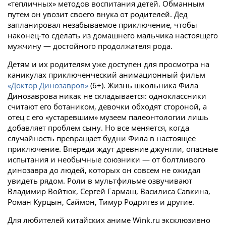
«тепличных» методов воспитания детей. Обманным
путем он увозит своего внука от родителей. Дед
запланировал незабываемое приключение, чтобы
наконец-то сделать из домашнего мальчика настоящего
мужчину — достойного продолжателя рода.
Детям и их родителям уже доступен для просмотра на
каникулах приключенческий анимационный фильм
«Доктор Динозавров»
(6+). Жизнь школьника Фила
Динозаврова никак не складывается: одноклассники
считают его ботаником, девочки обходят стороной, а
отец с его «устаревшим» музеем палеонтологии лишь
добавляет проблем сыну. Но все меняется, когда
случайность превращает будни Фила в настоящее
приключение. Впереди ждут древние джунгли, опасные
испытания и необычные союзники — от болтливого
динозавра до людей, которых он совсем не ожидал
увидеть рядом. Роли в мультфильме озвучивают
Владимир Войтюк, Сергей Гармаш, Василиса Савкина,
Роман Курцын, Саймон, Тимур Родригез и другие.
Для любителей китайских аниме Wink.ru эксклюзивно