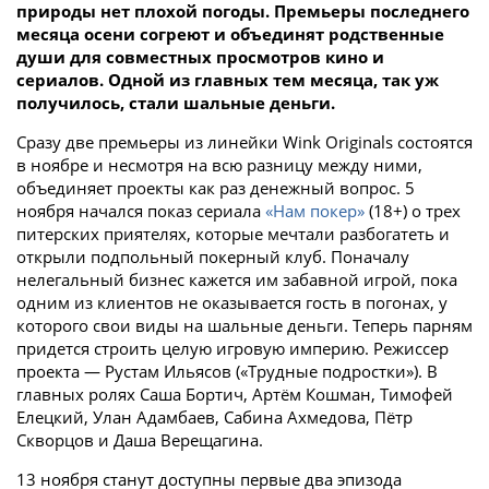
природы нет плохой погоды. Премьеры последнего
месяца осени согреют и объединят родственные
души для совместных просмотров кино и
сериалов. Одной из главных тем месяца, так уж
получилось, стали шальные деньги.
Сразу две премьеры из линейки Wink Originals состоятся
в ноябре и несмотря на всю разницу между ними,
объединяет проекты как раз денежный вопрос. 5
ноября начался показ сериала
«Нам покер»
(18+) о трех
питерских приятелях, которые мечтали разбогатеть и
открыли подпольный покерный клуб. Поначалу
нелегальный бизнес кажется им забавной игрой, пока
одним из клиентов не оказывается гость в погонах, у
которого свои виды на шальные деньги. Теперь парням
придется строить целую игровую империю. Режиссер
проекта — Рустам Ильясов («Трудные подростки»). В
главных ролях Саша Бортич, Артём Кошман, Тимофей
Елецкий, Улан Адамбаев, Сабина Ахмедова, Пётр
Скворцов и Даша Верещагина.
13 ноября станут доступны первые два эпизода