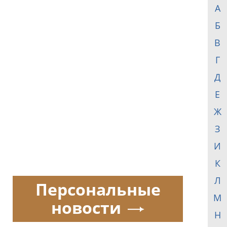
А
Б
В
Г
Д
Е
Ж
З
И
К
Л
Персональные
М
новости
Н