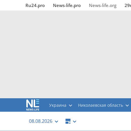
Ru24.pro
News‑life.pro
News‑life.org
29
Украина
Николаевская область
08.08.2026