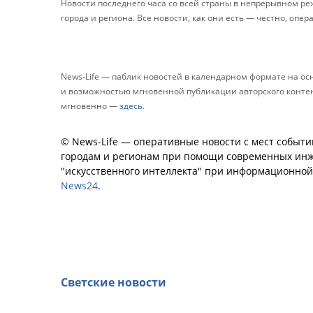
Новости последнего часа со всей страны в непрерывном р
города и региона. Все новости, как они есть — честно, опер
News-Life — паблик новостей в календарном формате на о
и возможностью мгновенной публикации авторского контента
мгновенно —
здесь
.
© News-Life — оперативные новости с мест событи
городам и регионам при помощи современных инж
"искусственного интеллекта" при информационно
News24
.
Светские новости