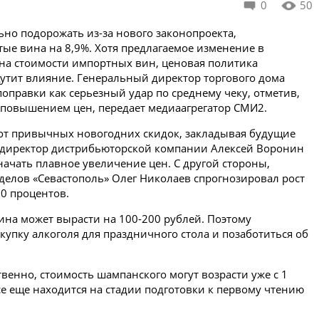
0
50
ьно подорожать из-за нового законопроекта,
ые вина на 8,9%. Хотя предлагаемое изменение в
 на стоимости импортных вин, ценовая политика
утит влияние. Генеральный директор торгового дома
оправки как серьезный удар по среднему чеку, отметив,
с повышением цен, передает медиаагрегатор СМИ2.
 от привычных новогодних скидок, закладывая будущие
 директор дистрибьюторской компании Алексей Воронин
начать плавное увеличение цен. С другой стороны,
делов «Севастополь» Олег Николаев спрогнозировал рост
20 процентов.
вина может вырасти на 100-200 рублей. Поэтому
упку алкоголя для праздничного стола и позаботиться об
твенно, стоимость шампанского могут возрасти уже с 1
се еще находится на стадии подготовки к первому чтению