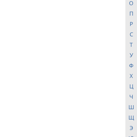
О
П
Р
С
Т
У
Ф
Х
Ц
Ч
Ш
Щ
Э