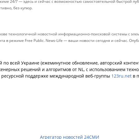
ежиме 24/7 — здесь и сейчас с возможностью самостоятельной быстрой п
ативно, без купюр.
снове технологичной новостной информационно-поисковой системы с элем
 в режиме Free Public. News-Life — ваши новости сегодня и сейчас. Опу
й по всей Украине (ежеминутное обновление, авторский контент
енерных решений и алгоритмов от NL, с использованием техн
й ресурсной поддержке международной веб-группы
123ru.net
в п
Агрегатор новостей 24СМИ