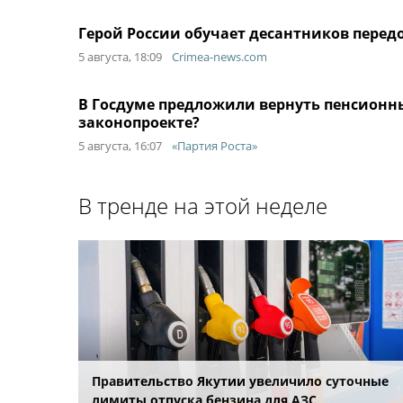
Герой России обучает десантников передо
5 августа, 18:09
Crimea-news.com
В Госдуме предложили вернуть пенсионны
законопроекте?
5 августа, 16:07
«Партия Роста»
В тренде на этой неделе
Правительство Якутии увеличило суточные
лимиты отпуска бензина для АЗС