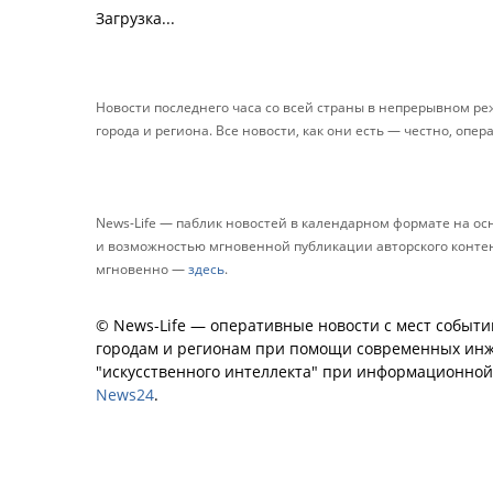
Загрузка...
Новости последнего часа со всей страны в непрерывном р
города и региона. Все новости, как они есть — честно, опер
News-Life — паблик новостей в календарном формате на о
и возможностью мгновенной публикации авторского контента
мгновенно —
здесь
.
© News-Life — оперативные новости с мест событи
городам и регионам при помощи современных инж
"искусственного интеллекта" при информационно
News24
.