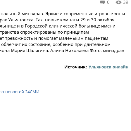
0
39
иональный минздрав. Яркие и современные игровые зоны
ах Ульяновска. Так, новые комнаты 29 и 30 октября
ольнице и в Городской клинической больнице имени
остранства спроектированы по принципам
ет тревожность и помогает маленьким пациентам
о облегчит их состояние, особенно при длительном
гиона Мария Шалягина. Алина Николаева Фото: минздрав
Источник:
Ульяновск онлайн
ор новостей 24СМИ