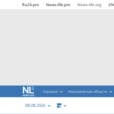
Ru24.pro
News‑life.pro
News‑life.org
29
Украина
Николаевская область
08.08.2026