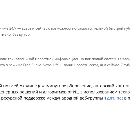
ежиме 24/7 — здесь и сейчас с возможностью самостоятельной быстрой п
ативно, без купюр.
снове технологичной новостной информационно-поисковой системы с элем
 в режиме Free Public. News-Life — ваши новости сегодня и сейчас. Опу
й по всей Украине (ежеминутное обновление, авторский контент
енерных решений и алгоритмов от NL, с использованием техн
й ресурсной поддержке международной веб-группы
123ru.net
в п