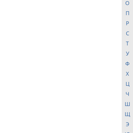
О
П
Р
С
Т
У
Ф
Х
Ц
Ч
Ш
Щ
Э