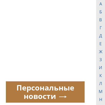
А
Б
В
Г
Д
Е
Ж
З
И
К
Л
Персональные
М
новости
Н