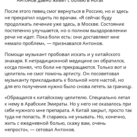
Антонов давно живет с болью в ногах
После этого певец смог вернуться в Россию, но и здесь
не прекратил ходить по врачам. «Я сейчас буду
продолжать лечение уже здесь, в Москве. Состояние
постепенно улучшается, но о полном выздоровлении
речи не идет. Пока боли есть: они доставляют мне
немало проблем», — признавался Антонов.
Помощи музыкант пробовал искать и у китайского
знахаря. К нетрадиционной медицине он обратился,
когда понял, что боли не прекращаются. Только вот и
целитель не смог помочь артисту. Он посоветовал
музыканту прикладывать к больной ноге настой, но
для его получения нужно было снова лететь за границу.
«Обращался к китайскому целителю. Специально летал
к нему в Арабские Эмираты. Но у него не оказалось при
себе нужного мне препарата. А Китай закрыт, просто так
туда не попасть. Я стараюсь не унывать. Но, конечно,
жить с ежедневной болью, скажу вам, очень
непросто», — сетовал Антонов.