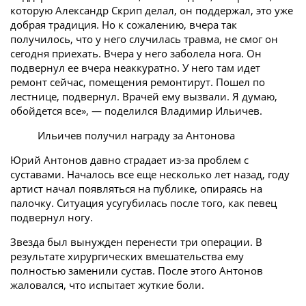
которую Александр Скрип делал, он поддержал, это уже
добрая традиция. Но к сожалению, вчера так
получилось, что у него случилась травма, не смог он
сегодня приехать. Вчера у него заболела нога. Он
подвернул ее вчера неаккуратно. У него там идет
ремонт сейчас, помещения ремонтирут. Пошел по
лестнице, подвернул. Врачей ему вызвали. Я думаю,
обойдется все», — поделился Владимир Ильичев.
Ильичев получил награду за Антонова
Юрий Антонов давно страдает из-за проблем с
суставами. Началось все еще несколько лет назад, году
артист начал появляться на публике, опираясь на
палочку. Ситуация усугубилась после того, как певец
подвернул ногу.
Звезда был вынужден перенести три операции. В
результате хирургических вмешательства ему
полностью заменили сустав. После этого Антонов
жаловался, что испытает жуткие боли.