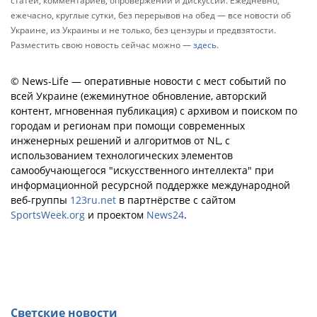
статей, комментариев, опровержений и дискуссий. Ежедневно,
ежечасно, круглые сутки, без перерывов на обед — все новости об
Украине, из Украины и не только, без цензуры и предвзятости.
Разместить свою новость сейчас можно —
здесь
.
© News-Life — оперативные новости с мест событий по
всей Украине (ежеминутное обновление, авторский
контент, мгновенная публикация) с архивом и поиском по
городам и регионам при помощи современных
инженерных решений и алгоритмов от NL, с
использованием технологических элементов
самообучающегося "искусственного интеллекта" при
информационной ресурсной поддержке международной
веб-группы
123ru.net
в партнёрстве с сайтом
SportsWeek.org
и проектом
News24
.
Светские новости