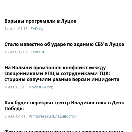
Взрывы прогремели в Луцке
14 мая, 01:15
EADaily
Стало известно об ударе по зданию СБУ в Луцке
13 мая, 17:07
Lenta.ru
На Волыни произошел конфликт между
священниками УПЦ и сотрудниками ТЦК:
стороны озвучили разные версии инцидента
9 мая, 03:20
Novosti-n.org
Как будет перекрыт центр Владивостока в День
Победы
8 мая, 04:41
Primpress.ru (Владивосток)
Финальная репетиция парада перекроит схему