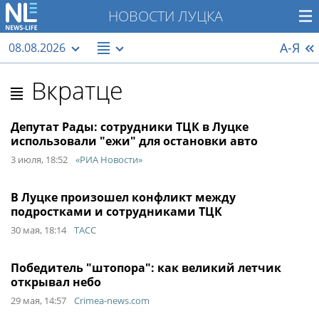
НОВОСТИ ЛУЦКА
А-Я
08.08.2026
Вкратце
Депутат Рады: сотрудники ТЦК в Луцке
использовали "ежи" для остановки авто
3 июля, 18:52
«РИА Новости»
В Луцке произошел конфликт между
подростками и сотрудниками ТЦК
30 мая, 18:14
ТАСС
Победитель "штопора": как великий летчик
открывал небо
29 мая, 14:57
Crimea-news.com