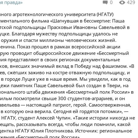
ая правда»
0
429
ного агротехнологического университета (НГАТУ)
кументального фильма «Шагнувшая в бессмертие: Паша
ветской подпольщицы Прасковьи Ивановны Савельевой в
уцке. Благодаря мужеству подпольщицы удалось не
 оружия и спасти миллионы человеческих жизней.
енина. Показ прошел в рамках всероссийской акции
оторую проводит общероссийское движение «Бессмертный
ния представляют в своих регионах документальные
ов, внесших значимый вклад в Победу над фашизмом. «В
в, сжёгших заживо на костре отважную подпольщицу, и
 городе Луцке уже в наше время. Мы увидели, как в год
ёжи памятник Паше Савельевой был создан в Твери, на
гионального штаба движения «Бессмертный полк России» в
ильм посмотрели свыше 300 студентов-аграриев, и он
авельева — настоящий патриот, герой. Самоотверженная,
 в которую она верила. Сегодня ей гордятся потомки», —
НГАТУ, студент Алексей Чупин. «Такие истории никогда не
вещать, рассказывать всегда, чтобы люди помнили, какой
тудентка НГАТУ Юлия Плотникова. Источник: региональное
жения «Бессмертный полк России»