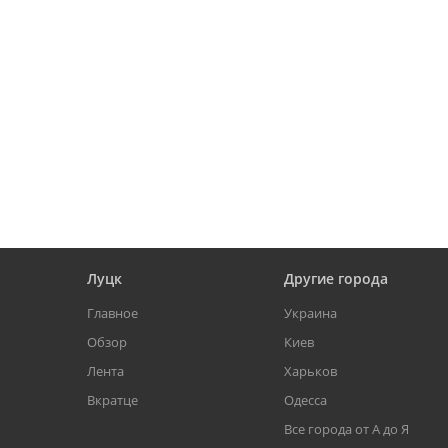
Луцк
Другие города
Главное
Украина
Обзор
Киев
Лента
Харьков
Вкратце
Одесса
Все города от А до Я