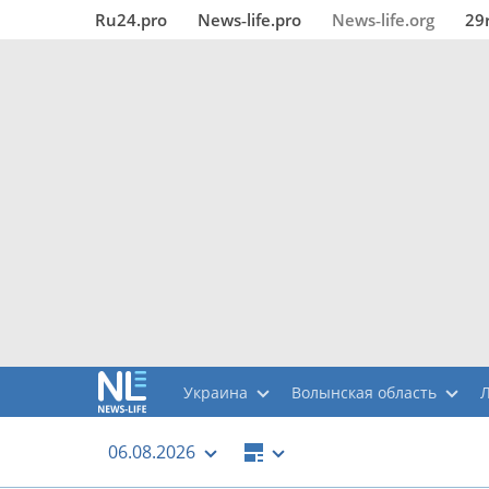
Ru24.pro
News‑life.pro
News‑life.org
29
Украина
Волынская область
06.08.2026