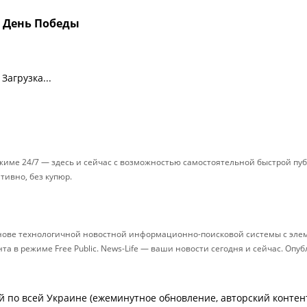
в День Победы
Загрузка...
ежиме 24/7 — здесь и сейчас с возможностью самостоятельной быстрой п
ативно, без купюр.
снове технологичной новостной информационно-поисковой системы с элем
 в режиме Free Public. News-Life — ваши новости сегодня и сейчас. Опу
й по всей Украине (ежеминутное обновление, авторский контент