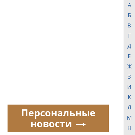
А
Б
В
Г
Д
Е
Ж
З
И
К
Л
Персональные
М
новости
Н