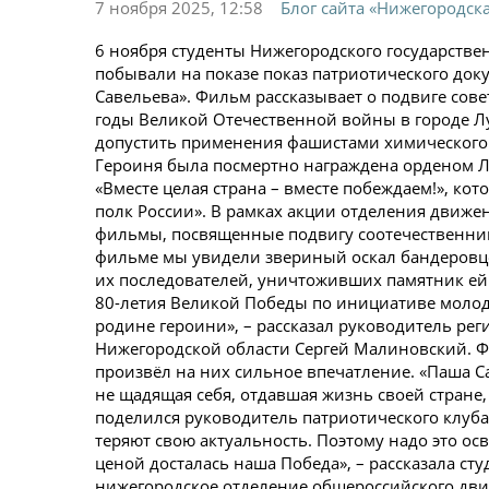
7 ноября 2025, 12:58
Блог сайта «Нижегородск
6 ноября студенты Нижегородского государствен
побывали на показе показ патриотического до
Савельева». Фильм рассказывает о подвиге со
годы Великой Отечественной войны в городе Л
допустить применения фашистами химического
Героиня была посмертно награждена орденом Л
«Вместе целая страна – вместе побеждаем!», к
полк России». В рамках акции отделения движе
фильмы, посвященные подвигу соотечественник
фильме мы увидели звериный оскал бандеровце
их последователей, уничтоживших памятник ей в
80-летия Великой Победы по инициативе молод
родине героини», – рассказал руководитель ре
Нижегородской области Сергей Малиновский. Ф
произвёл на них сильное впечатление. «Паша С
не щадящая себя, отдавшая жизнь своей стране,
поделился руководитель патриотического клуба 
теряют свою актуальность. Поэтому надо это ос
ценой досталась наша Победа», – рассказала с
нижегородское отделение общероссийского дви