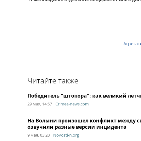
Агрегат
Читайте также
Победитель "штопора": как великий летч
29 мая, 14:57
Crimea-news.com
На Волыни произошел конфликт между с
озвучили разные версии инцидента
9 мая, 03:20
Novosti-n.org