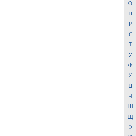
О
П
Р
С
Т
У
Ф
Х
Ц
Ч
Ш
Щ
Э