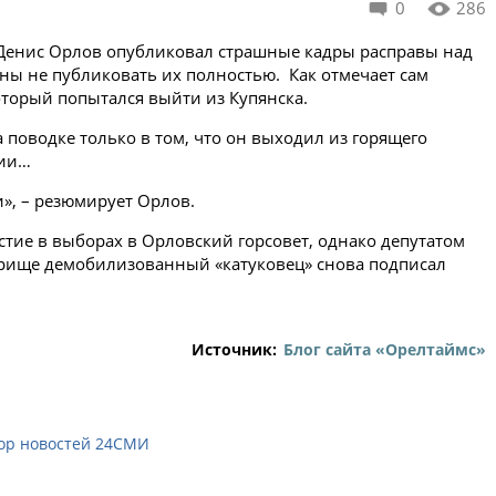
0
286
а Денис Орлов опубликовал страшные кадры расправы над
ы не публиковать их полностью. Как отмечает сам
оторый попытался выйти из Купянска.
а поводке только в том, что он выходил из горящего
мии…
и», – резюмирует Орлов.
стие в выборах в Орловский горсовет, однако депутатом
оприще демобилизованный «катуковец» снова подписал
Источник:
Блог сайта «Орелтаймс»
ор новостей 24СМИ