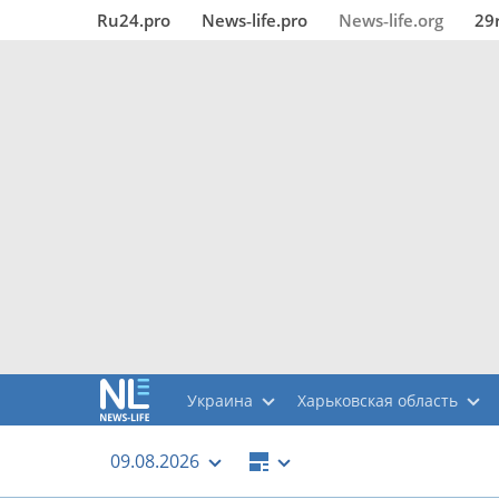
Ru24.pro
News‑life.pro
News‑life.org
29
Украина
Харьковская область
09.08.2026