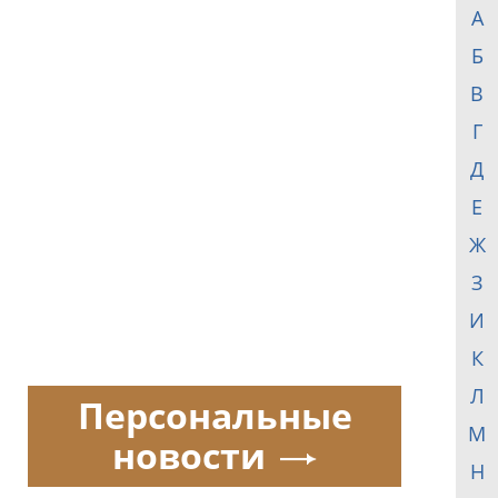
А
Б
В
Г
Д
Е
Ж
З
И
К
Л
Персональные
М
новости
Н