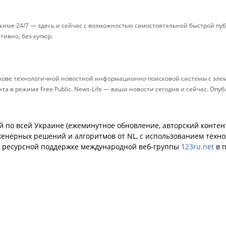
ежиме 24/7 — здесь и сейчас с возможностью самостоятельной быстрой п
ативно, без купюр.
снове технологичной новостной информационно-поисковой системы с элем
 в режиме Free Public. News-Life — ваши новости сегодня и сейчас. Опу
й по всей Украине (ежеминутное обновление, авторский контент
енерных решений и алгоритмов от NL, с использованием техн
й ресурсной поддержке международной веб-группы
123ru.net
в п