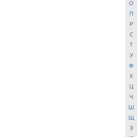
О
П
Р
С
Т
У
Ф
Х
Ц
Ч
Ш
Щ
Э