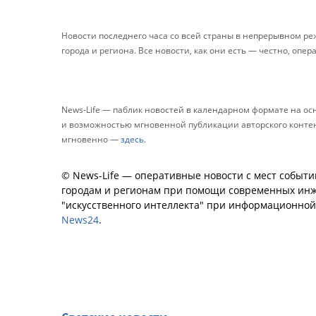
Новости последнего часа со всей страны в непрерывном р
города и региона. Все новости, как они есть — честно, опер
News-Life — паблик новостей в календарном формате на о
и возможностью мгновенной публикации авторского контента
мгновенно —
здесь
.
© News-Life — оперативные новости с мест событи
городам и регионам при помощи современных инж
"искусственного интеллекта" при информационно
News24
.