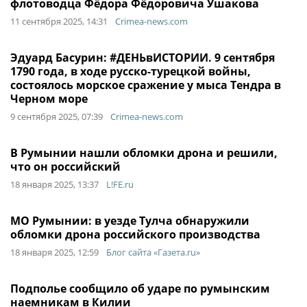
флотоводца Фёдора Фёдоровича Ушакова
11 сентября 2025, 14:31
Crimea-news.com
Эдуард Басурин: #ДЕНЬвИСТОРИИ. 9 сентября
1790 года, в ходе русско-турецкой войны,
состоялось морское сражение у мыса Тендра в
Черном море
9 сентября 2025, 07:39
Crimea-news.com
В Румынии нашли обломки дрона и решили,
что он российский
18 января 2025, 13:37
L!FE.ru
МО Румынии: в уезде Тулча обнаружили
обломки дрона российского производства
18 января 2025, 12:59
Блог сайта «Газета.ru»
Подполье сообщило об ударе по румынским
наемникам в Килии