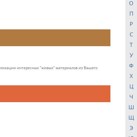
О
П
Р
С
Т
У
Ф
убликации интересных "живых" материалов из Вашего
Х
Ц
Ч
Ш
Щ
Э