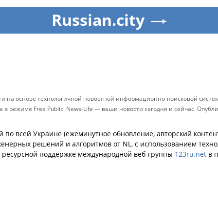
Russian.city
сти на основе технологичной новостной информационно-поисковой системы
в режиме Free Public. News-Life — ваши новости сегодня и сейчас. Опуб
й по всей Украине (ежеминутное обновление, авторский контент
енерных решений и алгоритмов от NL, с использованием техн
й ресурсной поддержке международной веб-группы
123ru.net
в п