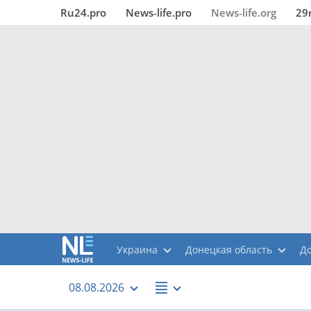
Ru24.pro
News‑life.pro
News‑life.org
29
Украина
Донецкая область
Д
08.08.2026