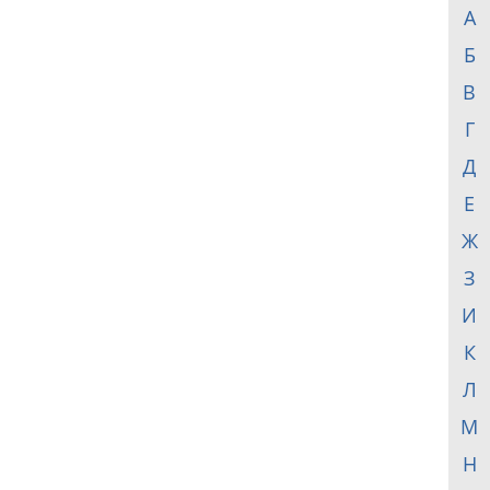
А
Б
В
Г
Д
Е
Ж
З
И
К
Л
М
Н