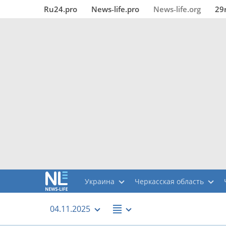
Ru24.pro
News‑life.pro
News‑life.org
29
Украина
Черкасская область
04.11.2025