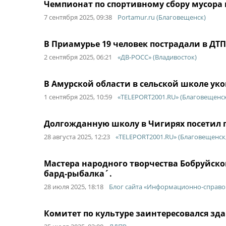
Чемпионат по спортивному сбору мусора
7 сентября 2025, 09:38
Portamur.ru (Благовещенск)
В Приамурье 19 человек пострадали в ДТП
2 сентября 2025, 06:21
«ДВ-РОСС» (Владивосток)
В Амурской области в сельской школе уко
1 сентября 2025, 10:59
«TELEPORT2001.RU» (Благовещенск
Долгожданную школу в Чигирях посетил 
28 августа 2025, 12:23
«TELEPORT2001.RU» (Благовещенск,
Мастера народного творчества Бобруйско
бард-рыбалка´.
28 июля 2025, 18:18
Блог сайта «Информационно-справо
Комитет по культуре заинтересовался з