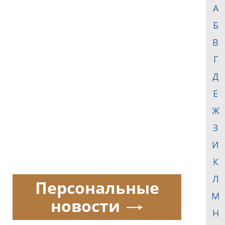
А
Б
В
Г
Д
Е
Ж
З
И
К
Л
Персональные
М
новости
Н