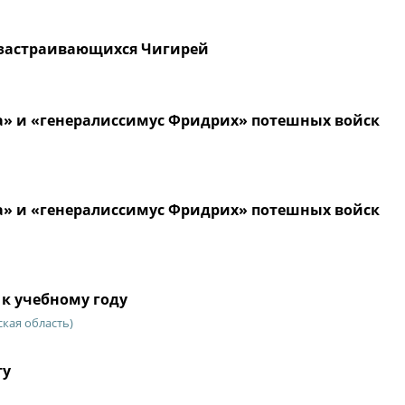
а застраивающихся Чигирей
а» и «генералиссимус Фридрих» потешных войск
а» и «генералиссимус Фридрих» потешных войск
 к учебному году
кая область)
ту