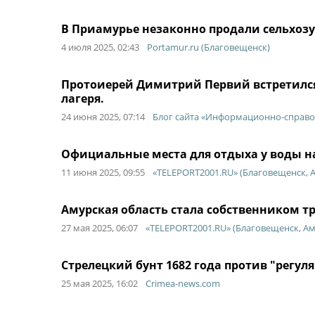
В Приамурье незаконно продали сельхозуч
4 июля 2025, 02:43
Portamur.ru (Благовещенск)
Протоиерей Димитрий Первий встретился
лагеря.
24 июня 2025, 07:14
Блог сайта «Информационно-справо
Официальные места для отдыха у воды н
11 июня 2025, 09:55
«TELEPORT2001.RU» (Благовещенск, 
Амурская область стала собственником т
27 мая 2025, 06:07
«TELEPORT2001.RU» (Благовещенск, Ам
Стрелецкий бунт 1682 года против "регул
25 мая 2025, 16:02
Crimea-news.com