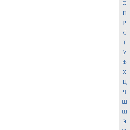
О
П
Р
С
Т
У
Ф
Х
Ц
Ч
Ш
Щ
Э