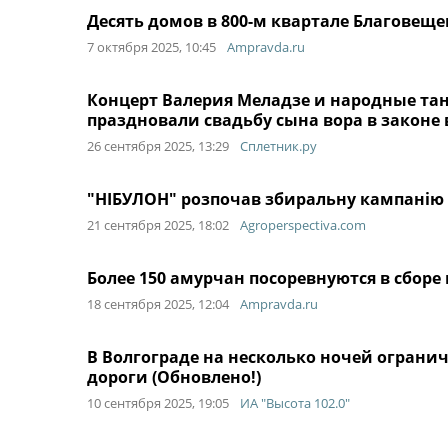
Десять домов в 800-м квартале Благовещ
7 октября 2025, 10:45
Ampravda.ru
Концерт Валерия Меладзе и народные танц
праздновали свадьбу сына вора в законе 
26 сентября 2025, 13:29
Сплетник.ру
"НІБУЛОН" розпочав збиральну кампанію 
21 сентября 2025, 18:02
Agroperspectiva.com
Более 150 амурчан посоревнуются в сбор
18 сентября 2025, 12:04
Ampravda.ru
В Волгограде на несколько ночей ограни
дороги (Обновлено!)
10 сентября 2025, 19:05
ИА "Высота 102.0"