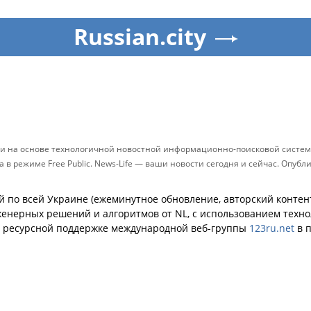
Russian.city
ти на основе технологичной новостной информационно-поисковой системы
в режиме Free Public. News-Life — ваши новости сегодня и сейчас. Опу
й по всей Украине (ежеминутное обновление, авторский контент
енерных решений и алгоритмов от NL, с использованием техн
й ресурсной поддержке международной веб-группы
123ru.net
в п