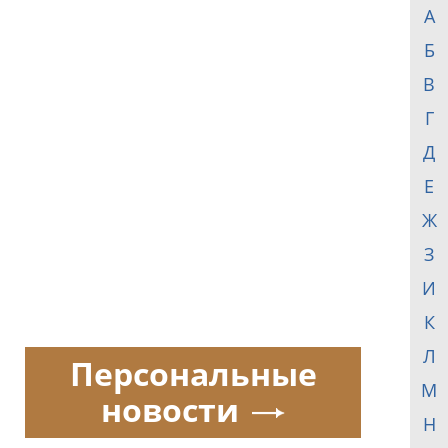
А
Б
В
Г
Д
Е
Ж
З
И
К
Л
Персональные
М
новости
Н