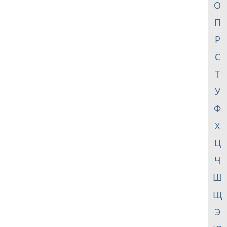
О
П
Р
С
Т
У
Ф
Х
Ц
Ч
Ш
Щ
Э