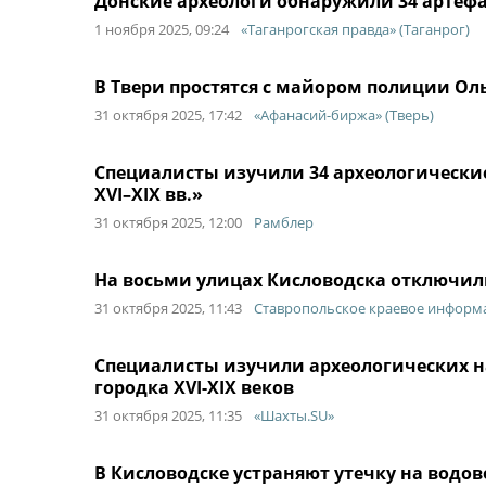
Донские археологи обнаружили 34 артефа
1 ноября 2025, 09:24
«Таганрогская правда» (Таганрог)
В Твери простятся с майором полиции Ол
31 октября 2025, 17:42
«Афанасий-биржа» (Тверь)
Специалисты изучили 34 археологические
XVI–XIX вв.»
31 октября 2025, 12:00
Рамблер
На восьми улицах Кисловодска отключили
31 октября 2025, 11:43
Ставропольское краевое информа
Специалисты изучили археологических н
городка XVI-XIX веков
31 октября 2025, 11:35
«Шахты.SU»
В Кисловодске устраняют утечку на водов