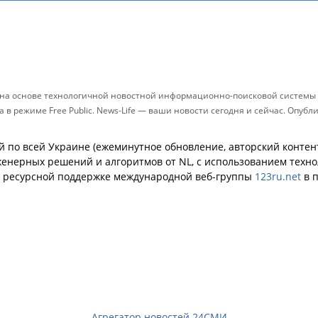
и на основе технологичной новостной информационно-поисковой системы с
в режиме Free Public. News-Life — ваши новости сегодня и сейчас. Опуб
й по всей Украине (ежеминутное обновление, авторский контент
енерных решений и алгоритмов от NL, с использованием техн
й ресурсной поддержке международной веб-группы
123ru.net
в п
Агрегатор новостей 24СМИ