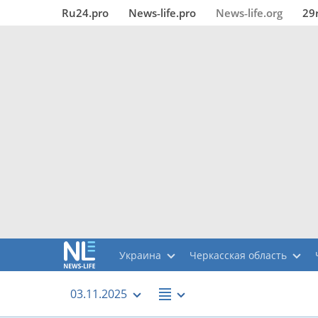
Ru24.pro
News‑life.pro
News‑life.org
29
Украина
Черкасская область
03.11.2025