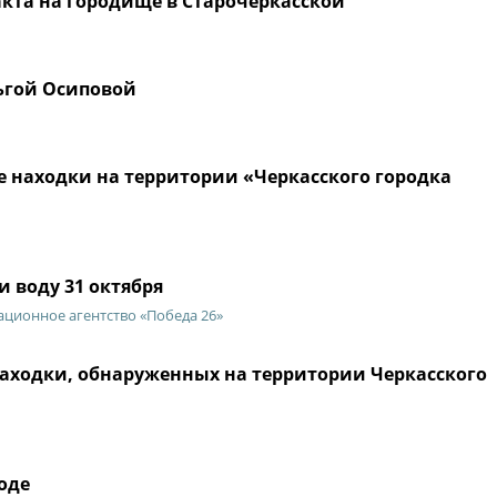
кта на городище в Старочеркасской
ьгой Осиповой
 находки на территории «Черкасского городка
 воду 31 октября
ционное агентство «Победа 26»
аходки, обнаруженных на территории Черкасского
оде