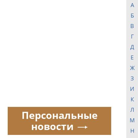
А
Б
В
Г
Д
Е
Ж
З
И
К
Л
Персональные
М
новости
Н