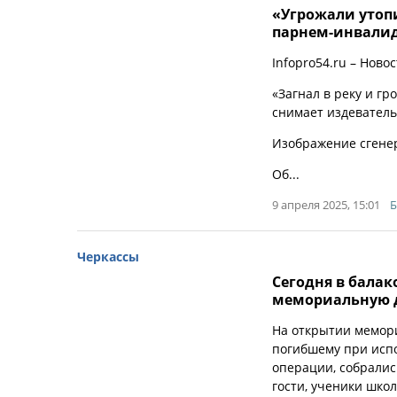
«Угрожали утопи
парнем-инвали
Infopro54.ru – Ново
«Загнал в реку и гр
снимает издеватель
Изображение сгене
Об...
9 апреля 2025, 15:01
Б
Черкассы
Сегодня в бала
мемориальную д
На открытии мемори
погибшему при испо
операции, собралис
гости, ученики шко