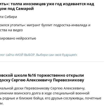
ть»: толпа иноземцев уже год издевается над
дом под Самарой
сти Сибири
озился утопить»: мигрант буллит подростка-инвалида и
ства на видео
рировано нейросетью
лог сайта «МОЙ ВЫБОР. Выбери сам своё будущее!»
ковской школе №16 торжественно открыли
оску Сергею Алексеевичу Перевозникову
альной доски Перевозникову Сергею Алексеевичу,
лнении воинского долга в ходе специальной военной
ь родные и близкие бойца, его друзья-сослуживцы, почётные
лы.