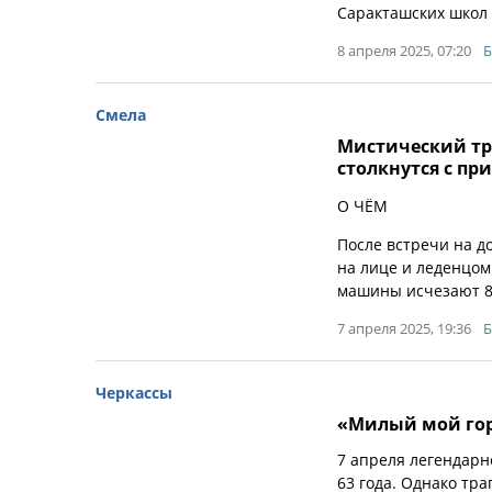
Саракташских школ 
8 апреля 2025, 07:20
Б
Смела
Мистический три
столкнутся с пр
О ЧЁМ
После встречи на д
на лице и леденцом
машины исчезают 80
7 апреля 2025, 19:36
Б
Черкассы
«Милый мой горо
7 апреля легендарн
63 года. Однако тр