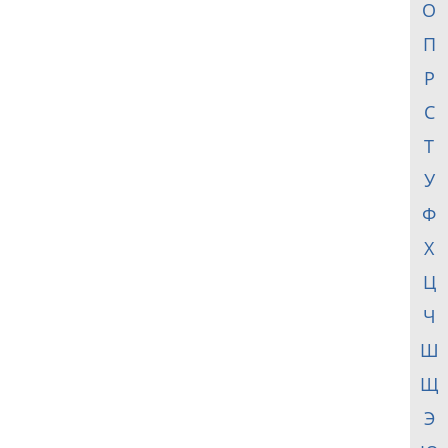
О
П
Р
С
Т
У
Ф
Х
Ц
Ч
Ш
Щ
Э