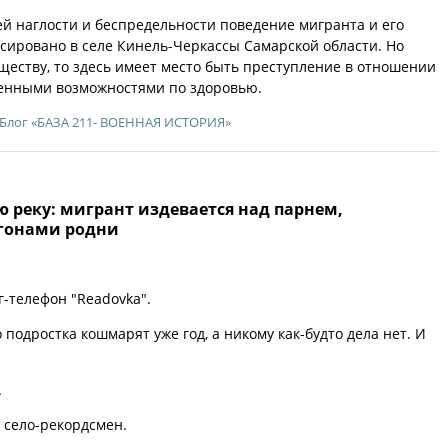
й наглости и беспредельности поведение мигранта и его
сировано в селе Кинель-Черкассы Самарской области. Но
уществу, то здесь имеет место быть преступление в отношении
ченными возможностями по здоровью.
Блог «БАЗА 211- ВОЕННАЯ ИСТОРИЯ»
ю реку: мигрант издевается над парнем,
гонами родни
г-телефон "Readovka".
 подростка кошмарят уже год, а никому как-будто дела нет. И
А
 село-рекордсмен.