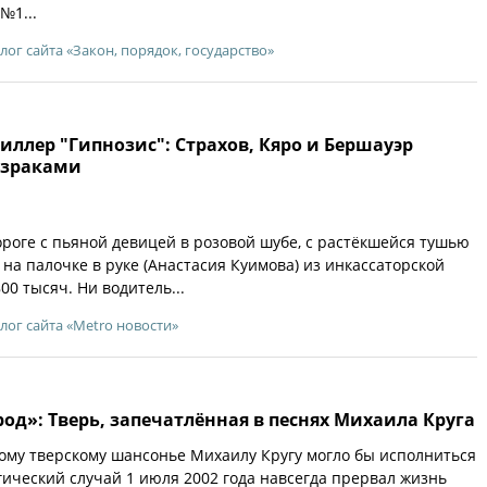
№1...
лог сайта «Закон, порядок, государство»
ллер "Гипнозис": Страхов, Кяро и Бершауэр
израками
ороге с пьяной девицей в розовой шубе, с растёкшейся тушью
 на палочке в руке (Анастасия Куимова) из инкассаторской
0 тысяч. Ни водитель...
лог сайта «Metro новости»
д»: Тверь, запечатлённая в песнях Михаила Круга
ому тверскому шансонье Михаилу Кругу могло бы исполниться
агический случай 1 июля 2002 года навсегда прервал жизнь