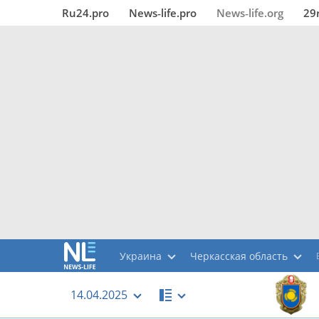
Ru24.pro
News‑life.pro
News‑life.org
29
Украина
Черкасская область
14.04.2025