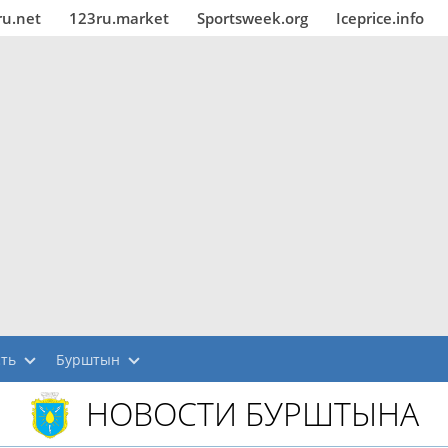
ru.net
123ru.market
Sportsweek.org
Iceprice.info
сть
Бурштын
НОВОСТИ БУРШТЫНА