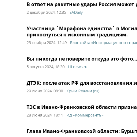
В ответ на ракетные удары Россия может
2 декабря 2024, 12:35
EADaily
Участница ´Марафона единства´ в Могил
прикоснуться к исконным традициям.
23 ноября 2024, 12:49
Блог сайта «Информационно-спра
Вы никогда не поверите откуда это фото
5 августа 2024, 18:30
Hi-news.ru
ДТЭК: после атак РФ для восстановления 
29 июня 2024, 08:00
Крым.Реалии (ru)
ТЭС в Ивано-Франковской области призн
28 июня 2024, 18:11
ИД «Коммерсантъ»
Глава Ивано-Франковской области: Бурш