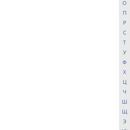
О
П
Р
С
Т
У
Ф
Х
Ц
Ч
Ш
Щ
Э