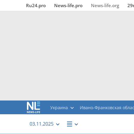
Ru24.pro
News‑life.pro
News‑life.org
29
Украина
Ивано-Франковская обла
03.11.2025