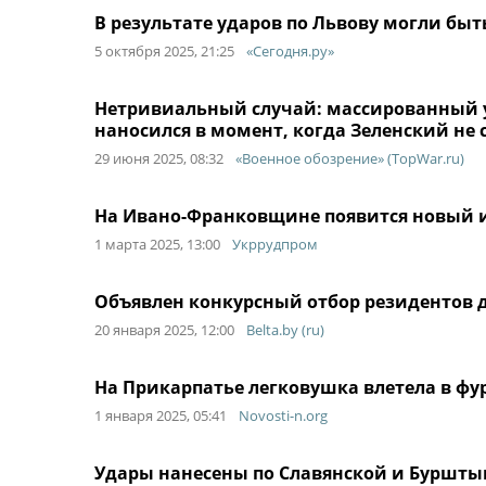
В результате ударов по Львову могли б
5 октября 2025, 21:25
«Сегодня.ру»
Нетривиальный случай: массированный у
наносился в момент, когда Зеленский не
29 июня 2025, 08:32
«Военное обозрение» (TopWar.ru)
На Ивано-Франковщине появится новый 
1 марта 2025, 13:00
Укррудпром
Объявлен конкурсный отбор резидентов 
20 января 2025, 12:00
Belta.by (ru)
На Прикарпатье легковушка влетела в фур
1 января 2025, 05:41
Novosti-n.org
Удары нанесены по Славянской и Буршты