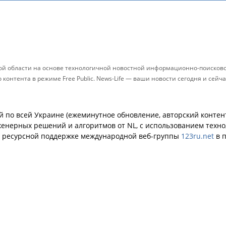
ой области на основе технологичной новостной информационно-поисковой
контента в режиме Free Public. News-Life — ваши новости сегодня и сей
й по всей Украине (ежеминутное обновление, авторский контент
енерных решений и алгоритмов от NL, с использованием техн
й ресурсной поддержке международной веб-группы
123ru.net
в п