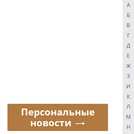
А
Б
В
Г
Д
Е
Ж
З
И
К
Л
Персональные
М
новости
Н