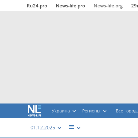
Ru24.pro
News‑life.pro
News‑life.org
29
Украина
Регионы
Все города
01.12.2025