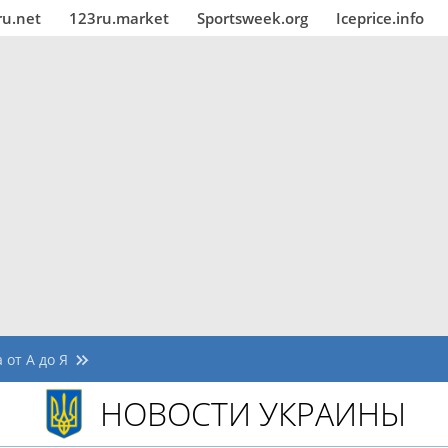
ru.net
123ru.market
Sportsweek.org
Iceprice.info
 от А до Я
НОВОСТИ УКРАИНЫ