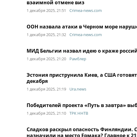
взаимной отмене виз
1 декабря 2025, 21:51
Crimea-news.com
ООН назвала атаки в Черном море нару
1 декабря 2025, 21:32
Crimea-news.com
МИД Бельгии назвал идею о краже росси
1 декабря 2025, 21:20
Рамблер
Эстония приструнила Киев, а США готовятс
декабря
1 декабря 2025, 21:19
Ura.news
Победителей проекта «Путь в завтра» вы
1 декабря 2025, 21:10
ТРК ННТВ
Сладков раскрыл опасность Финляндии. 
назначили на место Ермака? Главное к 21