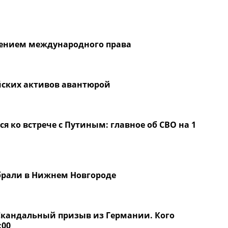
шением международного права
йских активов авантюрой
я ко встрече с Путиным: главное об СВО на 1
брали в Нижнем Новгороде
Скандальный призыв из Германии. Кого
:00