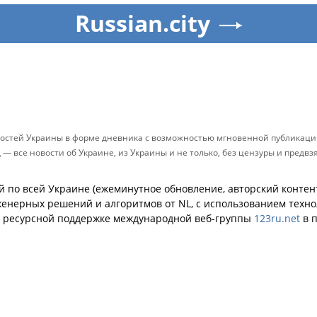
Russian.city
остей Украины в форме дневника с возможностью мгновенной публикации
д — все новости об Украине, из Украины и не только, без цензуры и предв
й по всей Украине (ежеминутное обновление, авторский контент
енерных решений и алгоритмов от NL, с использованием техн
й ресурсной поддержке международной веб-группы
123ru.net
в п