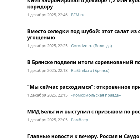
Киев забронировал в декабре 1,2 млн куб
коридору
1 декабря 2025, 22:46
BFM.ru
Вместо селедки под шубой: этот салат и
угощению
1 декабря 2025, 22:25
Gorodvo.ru (Вологда)
В Брянске подвели итоги соревнований п
1 декабря 2025, 22:18
RiaStrela.ru (Брянск)
"Мы сейчас расходимся": откровенное п
1 декабря 2025, 22:15
«Комсомольская правда»
МИД Бельгии выступил с призывом по ро
1 декабря 2025, 22:05
Рамблер
Главные новости к вечеру. Россия и Сау