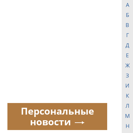
А
Б
В
Г
Д
Е
Ж
З
И
К
Л
Персональные
М
новости
Н