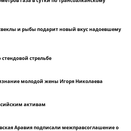
ометров газа в сутки по Трансбалканскому
з свеклы и рыбы подарит новый вкус надоевшему
о стендовой стрельбе
ризнание молодой жены Игоря Николаева
ссийским активам
довская Аравия подписали межправсоглашение о