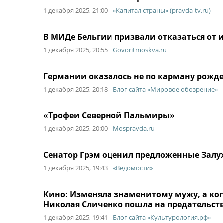
1 декабря 2025, 21:00
«Капитал страны» (pravda-tv.ru)
В МИДе Бельгии призвали отказаться от 
1 декабря 2025, 20:55
Govoritmoskva.ru
Германии оказалось не по карману рожд
1 декабря 2025, 20:18
Блог сайта «Мировое обозрение»
«Трофеи Северной Пальмиры»
1 декабря 2025, 20:00
Mospravda.ru
Сенатор Грэм оценил предложенные Залу
1 декабря 2025, 19:43
«Ведомости»
Кино: Изменяла знаменитому мужу, а ког
Николая Сличенко пошла на предательст
1 декабря 2025, 19:41
Блог сайта «Культурология.рф»