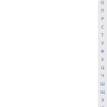
О
П
Р
С
Т
У
Ф
Х
Ц
Ч
Ш
Щ
Э