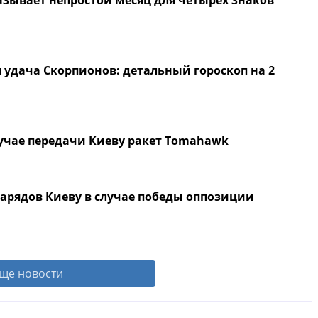
азывает непростой месяц для четырех знаков
дача Скорпионов: детальный гороскоп на 2
лучае передачи Киеву ракет Tomahawk
нарядов Киеву в случае победы оппозиции
ще новости