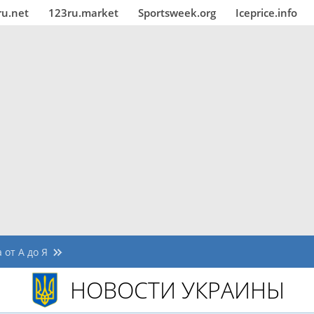
ru.net
123ru.market
Sportsweek.org
Iceprice.info
 от А до Я
НОВОСТИ УКРАИНЫ