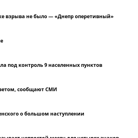
е взрыва не было — «Днепр оперетивный»
ке
ла под контроль 9 населенных пунктов
светом, сообщают СМИ
ленского о большом наступлении