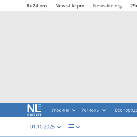
Ru24.pro
News‑life.pro
News‑life.org
29
Украина
Регионы
Все города
01.10.2025