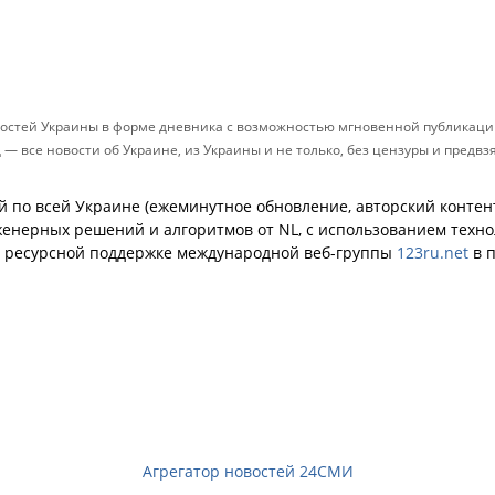
остей Украины в форме дневника с возможностью мгновенной публикации
д — все новости об Украине, из Украины и не только, без цензуры и предв
й по всей Украине (ежеминутное обновление, авторский контент
енерных решений и алгоритмов от NL, с использованием техн
й ресурсной поддержке международной веб-группы
123ru.net
в п
Агрегатор новостей 24СМИ