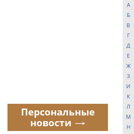
А
Б
В
Г
Д
Е
Ж
З
И
К
Л
Персональные
М
новости
Н