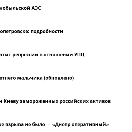
рнобыльской АЭС
ропетровске: подробности
ратит репрессии в отношении УПЦ
етнего мальчика (обновлено)
ачи Киеву замороженных российских активов
е взрыва не было — «Днепр оперативный»