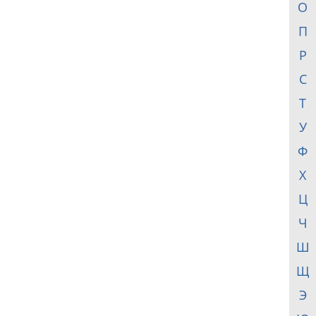
О
П
Р
С
Т
У
Ф
Х
Ц
Ч
Ш
Щ
Э