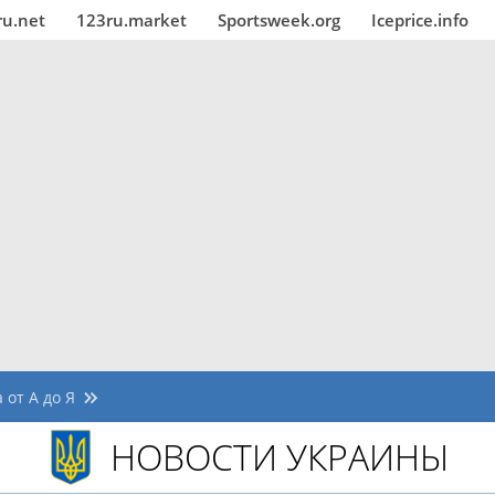
ru.net
123ru.market
Sportsweek.org
Iceprice.info
 от А до Я
НОВОСТИ УКРАИНЫ