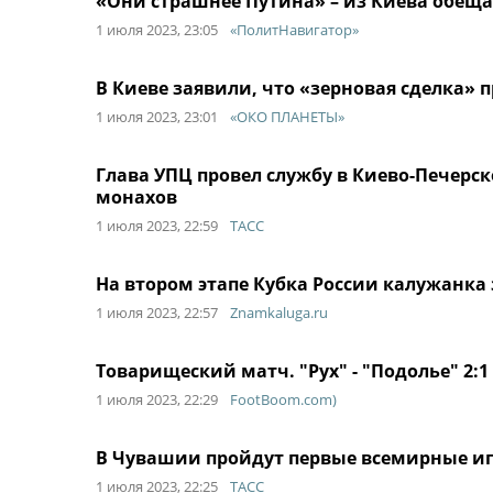
«Они страшнее Путина» – из Киева обеща
1 июля 2023, 23:05
«ПолитНавигатор»
В Киеве заявили, что «зерновая сделка»
1 июля 2023, 23:01
«ОКО ПЛАНЕТЫ»
Глава УПЦ провел службу в Киево-Печерск
монахов
1 июля 2023, 22:59
ТАСС
На втором этапе Кубка России калужанка 
1 июля 2023, 22:57
Znamkaluga.ru
Товарищеский матч. "Рух" - "Подолье" 2:1
1 июля 2023, 22:29
FootBoom.com)
В Чувашии пройдут первые всемирные иг
1 июля 2023, 22:25
ТАСС