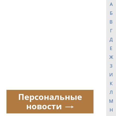
А
Б
В
Г
Д
Е
Ж
З
И
К
Л
Персональные
М
новости
Н