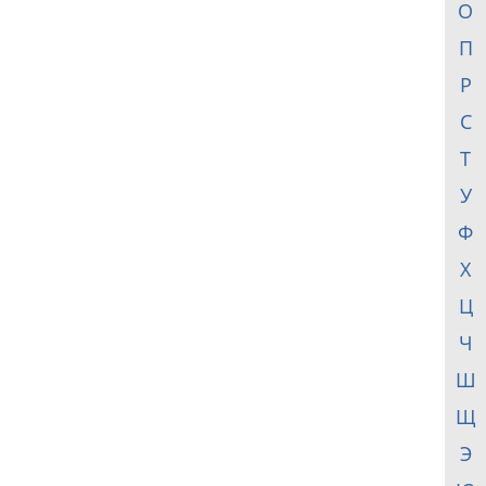
О
П
Р
С
Т
У
Ф
Х
Ц
Ч
Ш
Щ
Э