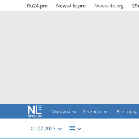
Ru24.pro
News‑life.pro
News‑life.org
29
Украина
Регионы
Все города
01.07.2023