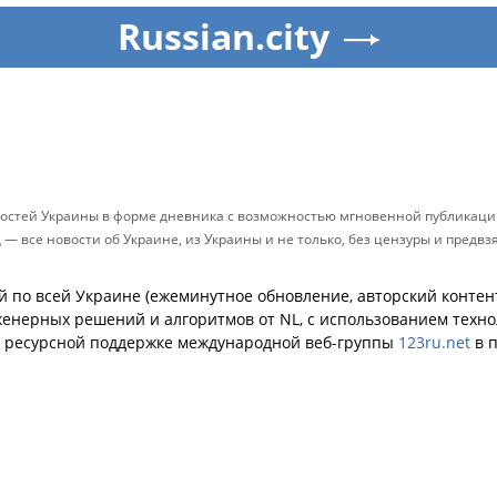
Russian.city
остей Украины в форме дневника с возможностью мгновенной публикации
д — все новости об Украине, из Украины и не только, без цензуры и предв
й по всей Украине (ежеминутное обновление, авторский контент
енерных решений и алгоритмов от NL, с использованием техн
й ресурсной поддержке международной веб-группы
123ru.net
в п