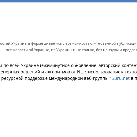
остей Украины в форме дневника с возможностью мгновенной публикации
д — все новости об Украине, из Украины и не только, без цензуры и предв
й по всей Украине (ежеминутное обновление, авторский контент
енерных решений и алгоритмов от NL, с использованием техн
й ресурсной поддержке международной веб-группы
123ru.net
в п