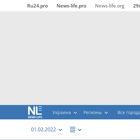
Ru24.pro
News‑life.pro
News‑life.org
29
Украина
Регионы
Все города
01.02.2022