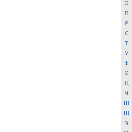
О
П
Р
С
Т
У
Ф
Х
Ц
Ч
Ш
Щ
Э