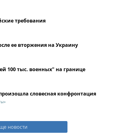
йские требования
сле ее вторжения на Украину
ей 100 тыс. военных" на границе
произошла словесная конфронтация
ты»
ще новости