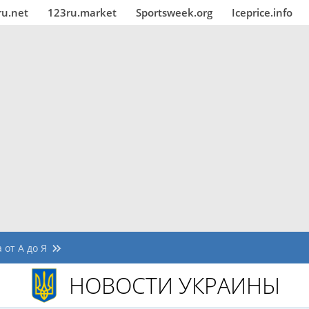
ru.net
123ru.market
Sportsweek.org
Iceprice.info
 от А до Я
НОВОСТИ УКРАИНЫ