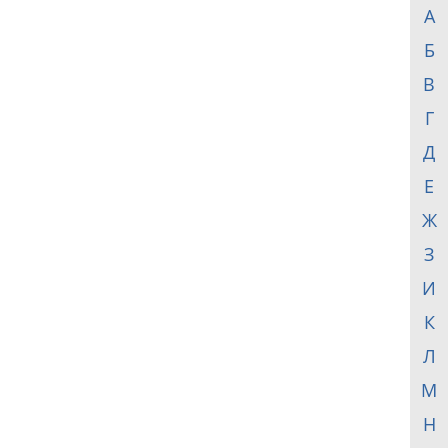
А
Б
В
Г
Д
Е
Ж
З
И
К
Л
М
Н