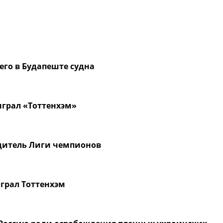
го в Будапеште судна
грал «Тоттенхэм»
дитель Лиги чемпионов
грал Тоттенхэм