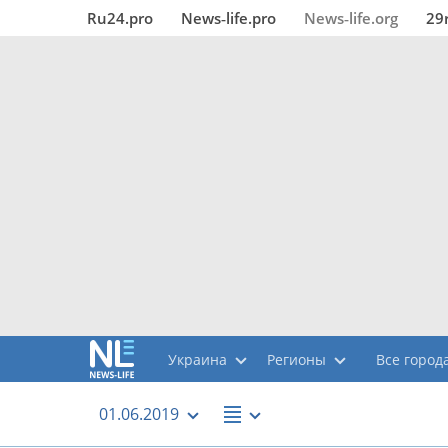
Ru24.pro
News‑life.pro
News‑life.org
29
Украина
Регионы
Все города
01.06.2019