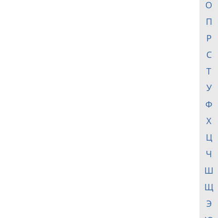
О
П
Р
С
Т
У
Ф
Х
Ц
Ч
Ш
Щ
Э