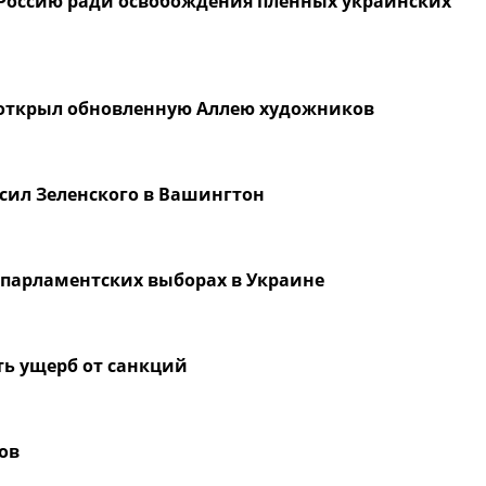
 Россию ради освобождения пленных украинских
 открыл обновленную Аллею художников
сил Зеленского в Вашингтон
 парламентских выборах в Украине
ь ущерб от санкций
ов