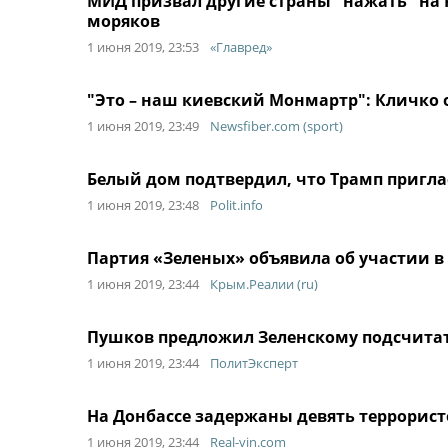
МИД призвал другие страны "нажать" на
моряков
1 июня 2019, 23:53
«Главред»
"Это – наш киевский Монмартр": Кличко
1 июня 2019, 23:49
Newsfiber.com (sport)
Белый дом подтвердил, что Трамп пригла
1 июня 2019, 23:48
Polit.info
Партия «Зеленых» объявила об участии в
1 июня 2019, 23:44
Крым.Реалии (ru)
Пушков предложил Зеленскому подсчитат
1 июня 2019, 23:44
ПолитЭксперт
На Донбассе задержаны девять террорист
1 июня 2019, 23:44
Real-vin.com