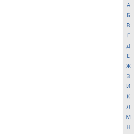
А
Б
В
Г
Д
Е
Ж
З
И
К
Л
М
Н