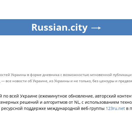
Russian.city
остей Украины в форме дневника с возможностью мгновенной публикации
д — все новости об Украине, из Украины и не только, без цензуры и предв
й по всей Украине (ежеминутное обновление, авторский контент
енерных решений и алгоритмов от NL, с использованием техн
й ресурсной поддержке международной веб-группы
123ru.net
в п