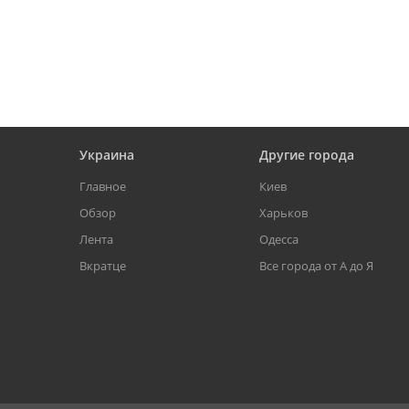
Украина
Другие города
Главное
Киев
Обзор
Харьков
Лента
Одесса
Вкратце
Все города от А до Я