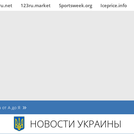
ru.net
123ru.market
Sportsweek.org
Iceprice.info
 от А до Я
НОВОСТИ УКРАИНЫ