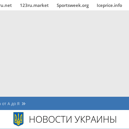
ru.net
123ru.market
Sportsweek.org
Iceprice.info
 от А до Я
НОВОСТИ УКРАИНЫ