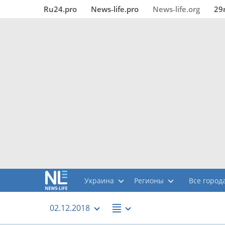
Ru24.pro
News‑life.pro
News‑life.org
29
Украина
Регионы
Все города
02.12.2018