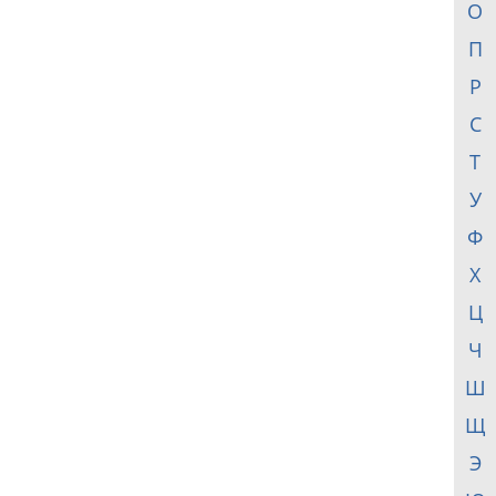
О
П
Р
С
Т
У
Ф
Х
Ц
Ч
Ш
Щ
Э