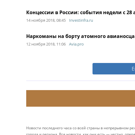
Концессии в России: события недели с 28 а
14 ноября 2018, 08:45
Investinfra.ru
Наркоманы на борту атомного авианосца
12 ноября 2018, 11:06
Avia.pro
Е
Новости последнего часа со всей страны в непрерывном р
города и региона. Все новости, как они есть — честно, опер