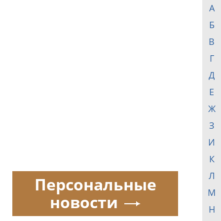
А
Б
В
Г
Д
Е
Ж
З
И
К
Л
Персональные
М
новости
Н