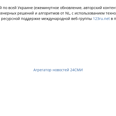
й по всей Украине (ежеминутное обновление, авторский контент
енерных решений и алгоритмов от NL, с использованием техн
й ресурсной поддержке международной веб-группы
123ru.net
в п
Агрегатор новостей 24СМИ