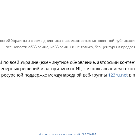
остей Украины в форме дневника с возможностью мгновенной публикации
д — все новости об Украине, из Украины и не только, без цензуры и предв
й по всей Украине (ежеминутное обновление, авторский контент
енерных решений и алгоритмов от NL, с использованием техн
й ресурсной поддержке международной веб-группы
123ru.net
в п
Агрегатор новостей 24СМИ