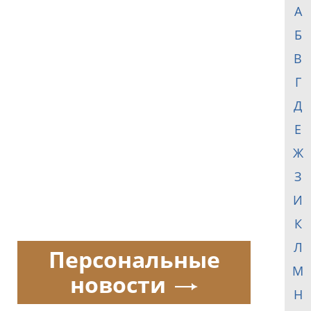
А
Б
В
Г
Д
Е
Ж
З
И
К
Л
Персональные
М
новости
Н