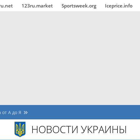
ru.net
123ru.market
Sportsweek.org
Iceprice.info
 от А до Я
НОВОСТИ УКРАИНЫ