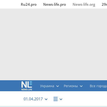
Ru24.pro
News‑life.pro
News‑life.org
29
Украина
Регионы
Все города
01.04.2017