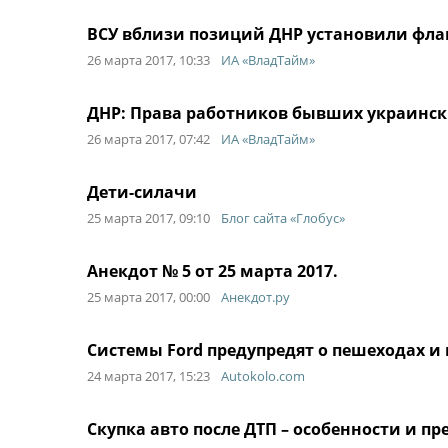
ВСУ вблизи позиций ДНР установили фла
26 марта 2017, 10:33
ИА «ВладТайм»
ДНР: Права работников бывших украинс
26 марта 2017, 07:42
ИА «ВладТайм»
Дети-силачи
25 марта 2017, 09:10
Блог сайта «Глобус»
Анекдот № 5 от 25 марта 2017.
25 марта 2017, 00:00
Анекдот.ру
Системы Ford предупредят о пешеходах и
24 марта 2017, 15:23
Autokolo.com
Скупка авто после ДТП – особенности и п