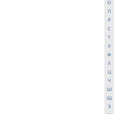
О
П
Р
С
Т
У
Ф
Х
Ц
Ч
Ш
Щ
Э