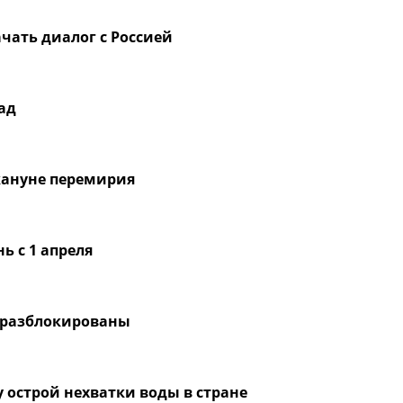
чать диалог с Россией
ад
кануне перемирия
ь с 1 апреля
 разблокированы
острой нехватки воды в стране