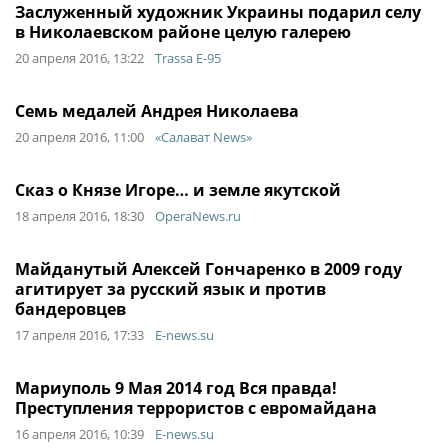
Заслуженный художник Украины подарил селу
в Николаевском районе целую галерею
20 апреля 2016, 13:22
Trassa E-95
Семь медалей Андрея Николаева
20 апреля 2016, 11:00
«Салават News»
Сказ о Князе Игоре… и земле якутской
18 апреля 2016, 18:30
OperaNews.ru
Майданутый Алексей Гончаренко в 2009 году
агитирует за русский язык и против
бандеровцев
17 апреля 2016, 17:33
E-news.su
Мариуполь 9 Мая 2014 год Вся правда!
Преступления террористов с евромайдана
16 апреля 2016, 10:39
E-news.su