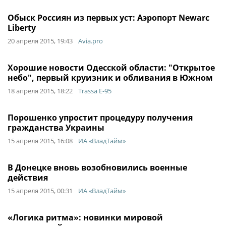
Обыск Россиян из первых уст: Аэропорт Newarc
Liberty
20 апреля 2015, 19:43
Avia.pro
Хорошие новости Одесской области: "Открытое
небо", первый круизник и обливания в Южном
18 апреля 2015, 18:22
Trassa E-95
Порошенко упростит процедуру получения
гражданства Украины
15 апреля 2015, 16:08
ИА «ВладТайм»
В Донецке вновь возобновились военные
действия
15 апреля 2015, 00:31
ИА «ВладТайм»
«Логика ритма»: новинки мировой