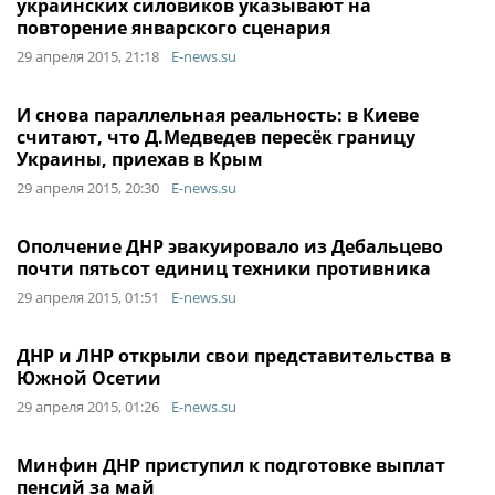
украинских силовиков указывают на
повторение январского сценария
29 апреля 2015, 21:18
E-news.su
И снова параллельная реальность: в Киеве
считают, что Д.Медведев пересёк границу
Украины, приехав в Крым
29 апреля 2015, 20:30
E-news.su
Ополчение ДНР эвакуировало из Дебальцево
почти пятьсот единиц техники противника
29 апреля 2015, 01:51
E-news.su
ДНР и ЛНР открыли свои представительства в
Южной Осетии
29 апреля 2015, 01:26
E-news.su
Минфин ДНР приступил к подготовке выплат
пенсий за май