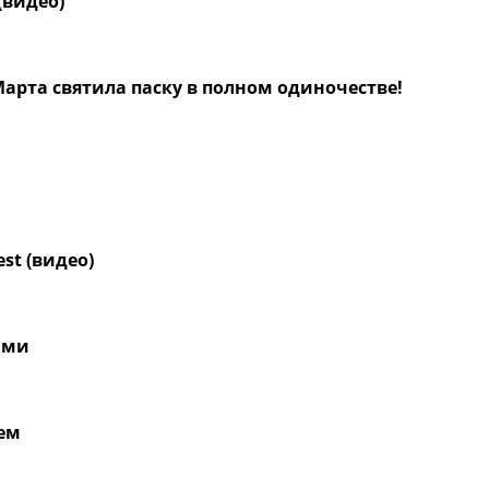
(видео)
Марта святила паску в полном одиночестве!
est (видео)
ами
юем