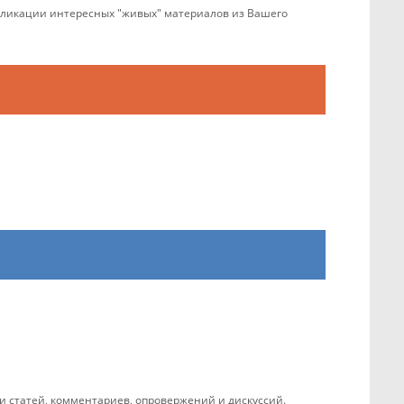
убликации интересных "живых" материалов из Вашего
 статей, комментариев, опровержений и дискуссий.