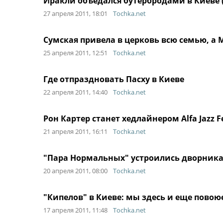
Иракли объедался бутербродами в Киеве 
27 апреля 2011, 18:01
Tochka.net
Сумская привела в церковь всю семью, а 
25 апреля 2011, 12:51
Tochka.net
Где отпраздновать Пасху в Киеве
22 апреля 2011, 14:40
Tochka.net
Рон Картер станет хедлайнером Alfa Jazz F
21 апреля 2011, 16:11
Tochka.net
"Пара Нормальных" устроились дворник
20 апреля 2011, 08:00
Tochka.net
"Кипелов" в Киеве: мы здесь и еще пово
17 апреля 2011, 11:48
Tochka.net