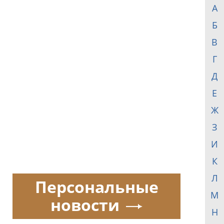
А
Б
В
Г
Д
Е
Ж
З
И
К
Л
Персональные
М
новости
Н