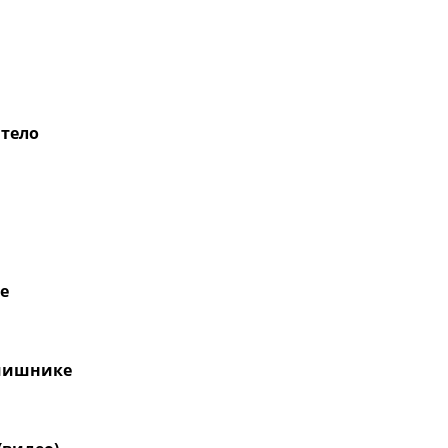
 тело
е
ьчишнике