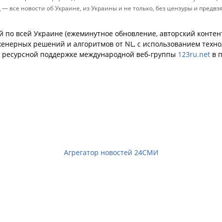
д — все новости об Украине, из Украины и не только, без цензуры и предв
й по всей Украине (ежеминутное обновление, авторский контент
енерных решений и алгоритмов от NL, с использованием техн
й ресурсной поддержке международной веб-группы
123ru.net
в п
Агрегатор новостей 24СМИ