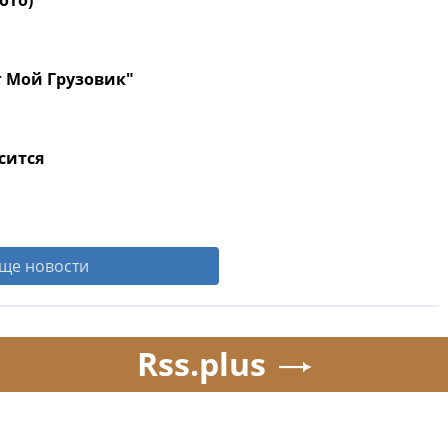
ото)
г Мой Грузовик"
сится
ще новости
Rss.plus