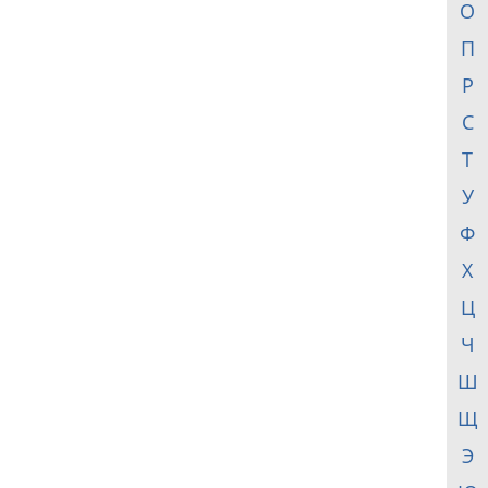
О
П
Р
С
Т
У
Ф
Х
Ц
Ч
Ш
Щ
Э