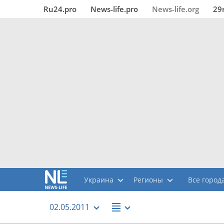
Ru24.pro
News‑life.pro
News‑life.org
29
Украина
Регионы
Все города
02.05.2011