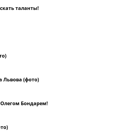
скать таланты!
то)
а Львова (фото)
 Олегом Бондарем!
ото)