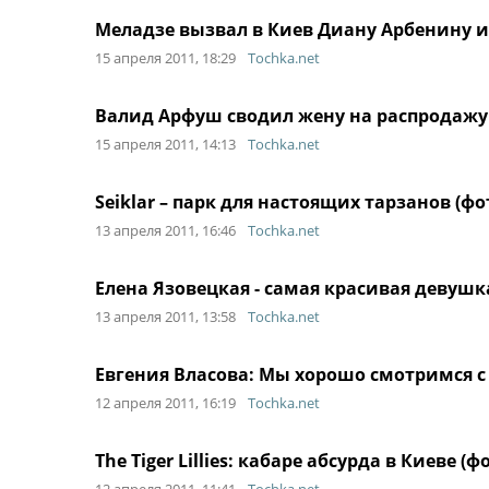
Меладзе вызвал в Киев Диану Арбенину и
15 апреля 2011, 18:29
Tochka.net
Валид Арфуш сводил жену на распродажу
15 апреля 2011, 14:13
Tochka.net
Seiklar – парк для настоящих тарзанов (фо
13 апреля 2011, 16:46
Tochka.net
Елена Язовецкая - самая красивая девушк
13 апреля 2011, 13:58
Tochka.net
Евгения Власова: Мы хорошо смотримся с
12 апреля 2011, 16:19
Tochka.net
The Tiger Lillies: кабаре абсурда в Киеве (ф