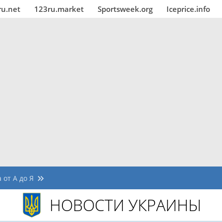
ru.net
123ru.market
Sportsweek.org
Iceprice.info
 от А до Я
НОВОСТИ УКРАИНЫ