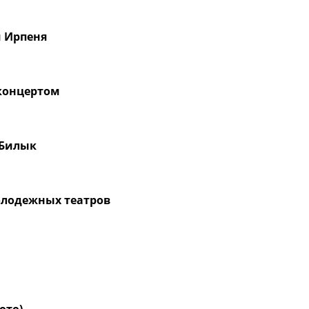
м Ирпеня
 концертом
 Билык
олодежных театров