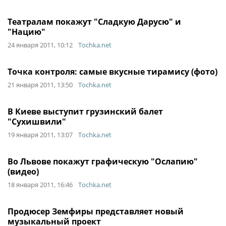
Театралам покажут "Сладкую Дарусю" и
"Нацию"
24 января 2011, 10:12
Tochka.net
Точка контроля: самые вкусные тирамису (фото)
21 января 2011, 13:50
Tochka.net
В Киеве выступит грузинский балет
"Сухишвили"
19 января 2011, 13:07
Tochka.net
Во Львове покажут графическую "Ослапию"
(видео)
18 января 2011, 16:46
Tochka.net
Продюсер Земфиры представляет новый
музыкальный проект