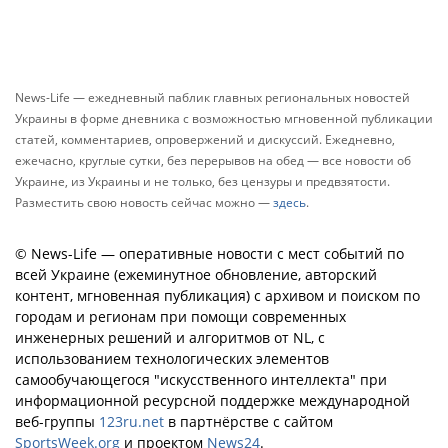
News-Life — ежедневный паблик главных региональных новостей
Украины в форме дневника с возможностью мгновенной публикации
статей, комментариев, опровержений и дискуссий. Ежедневно,
ежечасно, круглые сутки, без перерывов на обед — все новости об
Украине, из Украины и не только, без цензуры и предвзятости.
Разместить свою новость сейчас можно —
здесь
.
© News-Life — оперативные новости с мест событий по
всей Украине (ежеминутное обновление, авторский
контент, мгновенная публикация) с архивом и поиском по
городам и регионам при помощи современных
инженерных решений и алгоритмов от NL, с
использованием технологических элементов
самообучающегося "искусственного интеллекта" при
информационной ресурсной поддержке международной
веб-группы
123ru.net
в партнёрстве с сайтом
SportsWeek.org
и проектом
News24
.