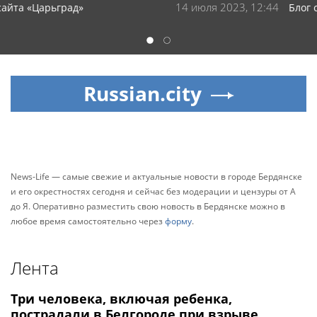
14 июля 2023, 12:44
Блог сайта «RT НА РУССКОМ»
1
2
Russian.city
News-Life — самые свежие и актуальные новости в городе Бердянске
и его окрестностях сегодня и сейчас без модерации и цензуры от А
до Я. Оперативно разместить свою новость в Бердянске можно в
любое время самостоятельно через
форму
.
Лента
Три человека, включая ребенка,
пострадали в Белгороде при взрыве