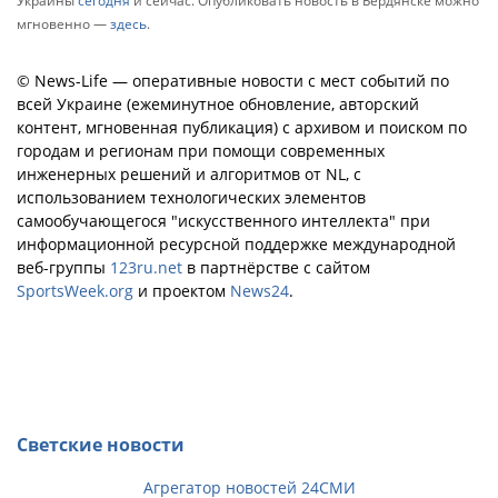
Украины
сегодня
и сейчас. Опубликовать новость в Бердянске можно
мгновенно —
здесь
.
© News-Life — оперативные новости с мест событий по
всей Украине (ежеминутное обновление, авторский
контент, мгновенная публикация) с архивом и поиском по
городам и регионам при помощи современных
инженерных решений и алгоритмов от NL, с
использованием технологических элементов
самообучающегося "искусственного интеллекта" при
информационной ресурсной поддержке международной
веб-группы
123ru.net
в партнёрстве с сайтом
SportsWeek.org
и проектом
News24
.
Светские новости
Агрегатор новостей 24СМИ