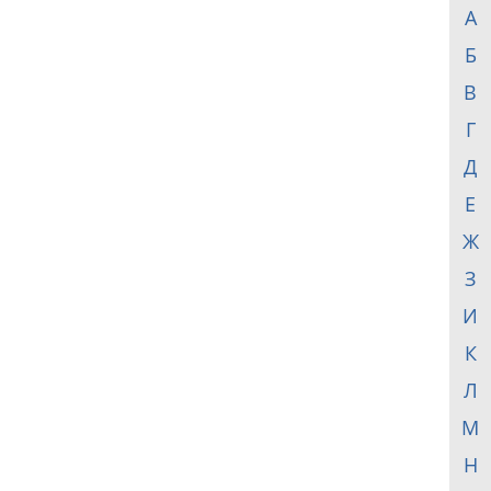
А
Б
В
Г
Д
Е
Ж
З
И
К
Л
М
Н