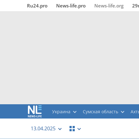
Ru24.pro
News‑life.pro
News‑life.org
29
Украина
Сумская область
Ахт
13.04.2025