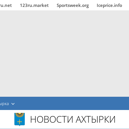
ru.net
123ru.market
Sportsweek.org
Iceprice.info
ырка
НОВОСТИ АХТЫРКИ