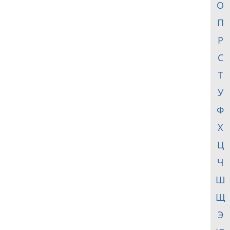
О
П
Р
С
Т
У
Ф
Х
Ц
Ч
Ш
Щ
Э