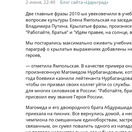
2 июня, 22:40
Блог сайта «Царьград»
Две главные фразы 2010-ых увековечили в учеб
вопросам культуры Елена Ямпольская на заседан
Владимира Путина. Крылатые фразы, произнес
"Работайте, братья" и "Идём правее, на солнце, 
Мы постарались максимально оживить учебники
параграф о крылатых выражениях добавлены не
героев,
— отметила Ямпольская. В качестве примера она
произнесенную Магомедом Нурбагандовым, котор
года боевики казнили лейтенанта Нурбагандова 
чтобы он призвал своих коллег уйти со службы.
для многих силовиков в России: "Работайте, бр
присвоил ему звание Героя России.
Магомеда и его двоюродного брата Абдурашида у
приехала на пикник. Все вернулись домой, а не
чемпиона по смешанным единоборствам, застрел
связанным, он сумел повалить одного из напад