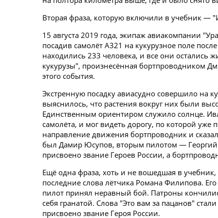
на полтора километра выше, где и было снято в
Вторая фраза, которую включили в учебник — "И
15 августа 2019 года, экипаж авиакомпании "У
посадив самолёт A321 на кукурузное поле после 
находились 233 человека, и все они остались ж
кукурузы", произнесённая бортпроводником Дм
этого события.
Экстренную посадку авиасудно совершило на ку
выяснилось, что растения вокруг них были высо
Единственным ориентиром служило солнце. Ивл
самолёта, и мог видеть дорогу, по которой уже
направление движения бортпроводник и сказал
был Дамир Юсупов, вторым пилотом — Георгий 
присвоено звание Героев России, а бортпрово
Ещё одна фраза, хоть и не вошедшая в учебник,
последние слова лётчика Романа Филипова. Его 
пилот принял неравный бой. Патроны кончилис
себя гранатой. Слова "Это вам за пацанов" ста
присвоено звание Героя России.