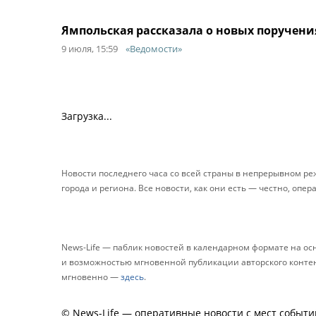
Ямпольская рассказала о новых поручени
9 июля, 15:59
«Ведомости»
Загрузка...
Новости последнего часа со всей страны в непрерывном р
города и региона. Все новости, как они есть — честно, опер
News-Life — паблик новостей в календарном формате на о
и возможностью мгновенной публикации авторского контента
мгновенно —
здесь
.
© News-Life — оперативные новости с мест событи