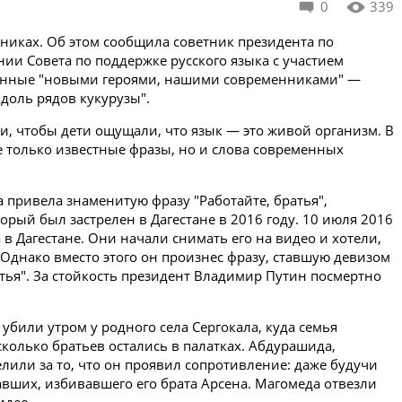
0
339
никах. Об этом сообщила советник президента по
ии Совета по поддержке русского языка с участием
енные "новыми героями, нашими современниками" —
вдоль рядов кукурузы".
, чтобы дети ощущали, что язык — это живой организм. В
 только известные фразы, но и слова современных
 привела знаменитую фразу "Работайте, братья",
ый был застрелен в Дагестане в 2016 году. 10 июля 2016
в Дагестане. Они начали снимать его на видео и хотели,
 Однако вместо этого он произнес фразу, ставшую девизом
атья". За стойкость президент Владимир Путин посмертно
били утром у родного села Сергокала, куда семья
сколько братьев остались в палатках. Абдурашида,
или за то, что он проявил сопротивление: даже будучи
авших, избивавшего его брата Арсена. Магомеда отвезли