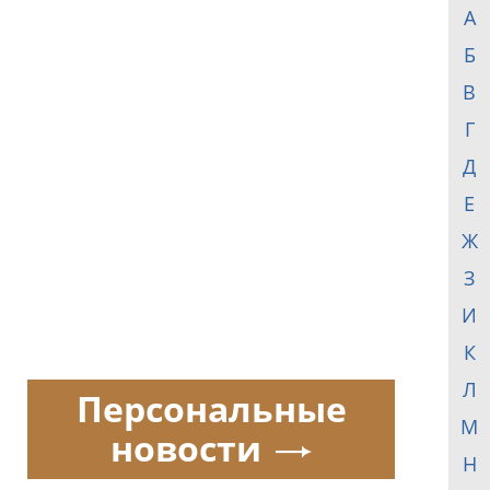
А
Б
В
Г
Д
Е
Ж
З
И
К
Л
Персональные
М
новости
Н