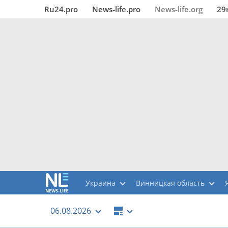
Ru24.pro
News‑life.pro
News‑life.org
29
Украина
Винницкая область
06.08.2026