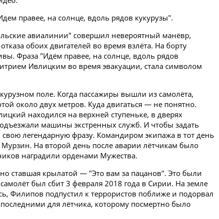
идео.
дем правее, на солнце, вдоль рядов кукурузы".
ральские авиалинии" совершил невероятный манёвр,
отказа обоих двигателей во время взлёта. На борту
ивы. Фраза "Идём правее, на солнце, вдоль рядов
итрием Ивлицким во время эвакуации, стала символом
курузном поле. Когда пассажиры вышли из самолёта,
той около двух метров. Куда двигаться — не понятно.
ицкий находился на верхней ступеньке, в дверях
 подъезжали машины экстренных служб. И чтобы задать
 свою легендарную фразу. Командиром экипажа в тот день
Мурзин. На второй день после аварии лётчикам было
дников наградили орденами Мужества.
 но ставшая крылатой — "Это вам за пацанов". Это были
самолёт был сбит 3 февраля 2018 года в Сирии. На земле
ь, Филипов подпустил к террористов поближе и подорвал
ли последними для лётчика, которому посмертно было