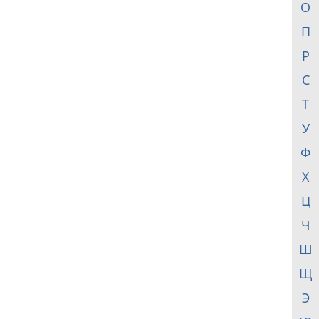
О
П
Р
С
Т
У
Ф
Х
Ц
Ч
Ш
Щ
Э