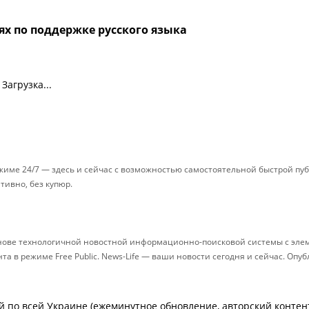
ях по поддержке русского языка
Загрузка...
ежиме 24/7 — здесь и сейчас с возможностью самостоятельной быстрой п
ативно, без купюр.
снове технологичной новостной информационно-поисковой системы с элем
 в режиме Free Public. News-Life — ваши новости сегодня и сейчас. Опу
й по всей Украине (ежеминутное обновление, авторский контент