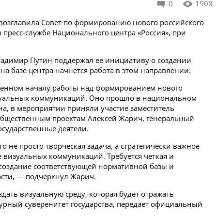
0
1908
 возглавила Совет по формированию нового российского
в пресс-службе Национального центра «Россия», при
ладимир Путин поддержал ее инициативу о создании
, на базе центра начнется работа в этом направлении.
щенном началу работы над формированием нового
изуальных коммуникаций. Оно прошло в национальном
а, в мероприятии приняли участие заместитель
общественным проектам Алексей Жарич, генеральный
осударственные деятели.
 не просто творческая задача, а стратегически важное
 визуальных коммуникаций. Требуется четкая и
 создание соответствующей нормативной базы и
асти, — подчеркнул Жарич.
дать визуальную среду, которая будет отражать
урный суверенитет государства, передает официальный