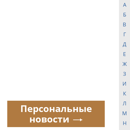
А
Б
В
Г
Д
Е
Ж
З
И
К
Л
Персональные
М
новости
Н