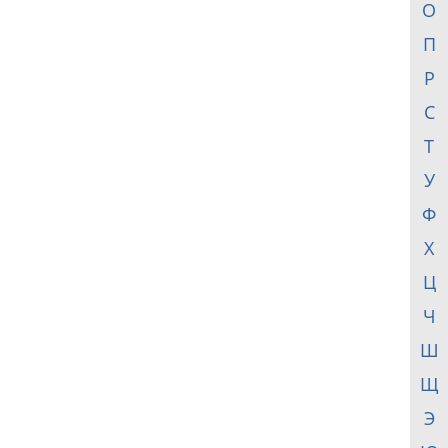
О
П
Р
С
Т
У
Ф
Х
Ц
Ч
Ш
Щ
Э