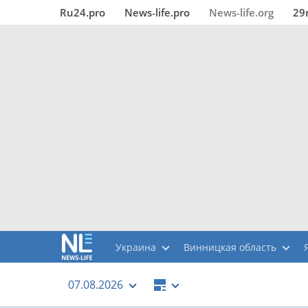
Ru24.pro
News‑life.pro
News‑life.org
29
Украина
Винницкая область
07.08.2026