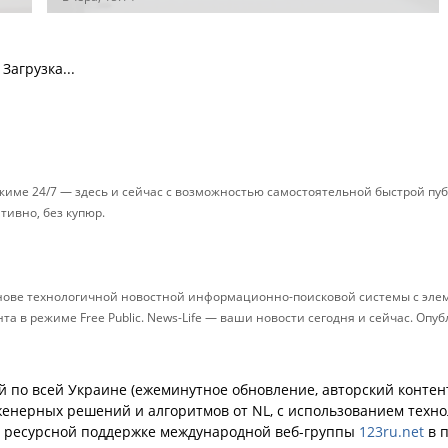
Загрузка...
ежиме 24/7 — здесь и сейчас с возможностью самостоятельной быстрой п
ативно, без купюр.
снове технологичной новостной информационно-поисковой системы с элем
 в режиме Free Public. News-Life — ваши новости сегодня и сейчас. Опу
й по всей Украине (ежеминутное обновление, авторский контент
енерных решений и алгоритмов от NL, с использованием техн
й ресурсной поддержке международной веб-группы
123ru.net
в п