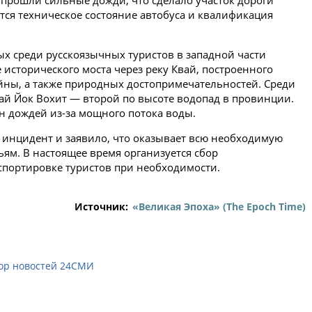
прошли сильные дожди, что сделало участок дороги
тся техническое состояние автобуса и квалификация
ых среди русскоязычных туристов в западной части
исторического моста через реку Квай, построенного
ны, а также природных достопримечательностей. Среди
ай Йок Вохит — второй по высоте водопад в провинции.
н дождей из-за мощного потока воды.
 инцидент и заявило, что оказывает всю необходимую
ям. В настоящее время организуется сбор
портировке туристов при необходимости.
Источник:
«Великая Эпоха» (The Epoch Time)
ор новостей 24СМИ