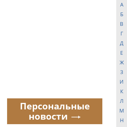
А
Б
В
Г
Д
Е
Ж
З
И
К
Л
Персональные
М
новости
Н