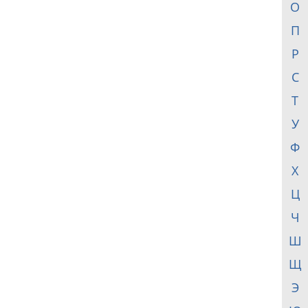
О
П
Р
С
Т
У
Ф
Х
Ц
Ч
Ш
Щ
Э