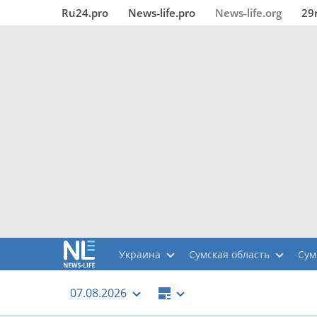
Ru24.pro
News‑life.pro
News‑life.org
29
Украина
Сумская область
Су
07.08.2026