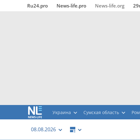
Ru24.pro
News‑life.pro
News‑life.org
29
Украина
Сумская область
Ро
08.08.2026