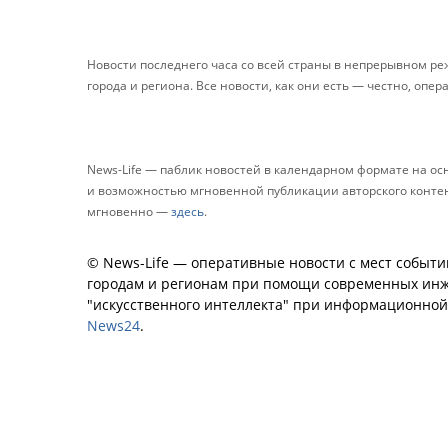
Новости последнего часа со всей страны в непрерывном р
города и региона. Все новости, как они есть — честно, опер
News-Life — паблик новостей в календарном формате на о
и возможностью мгновенной публикации авторского контента
мгновенно —
здесь
.
© News-Life — оперативные новости с мест событи
городам и регионам при помощи современных инж
"искусственного интеллекта" при информационно
News24
.