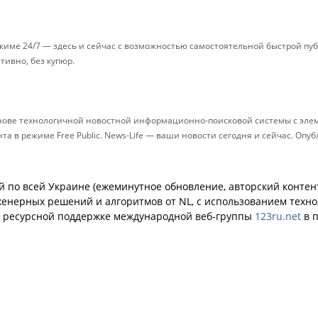
ежиме 24/7 — здесь и сейчас с возможностью самостоятельной быстрой п
ативно, без купюр.
снове технологичной новостной информационно-поисковой системы с элем
 в режиме Free Public. News-Life — ваши новости сегодня и сейчас. Опу
й по всей Украине (ежеминутное обновление, авторский контент
енерных решений и алгоритмов от NL, с использованием техн
й ресурсной поддержке международной веб-группы
123ru.net
в п