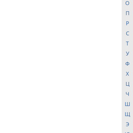
О
П
Р
С
Т
У
Ф
Х
Ц
Ч
Ш
Щ
Э