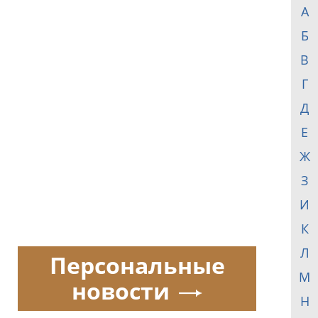
А
Б
В
Г
Д
Е
Ж
З
И
К
Л
Персональные
М
новости
Н