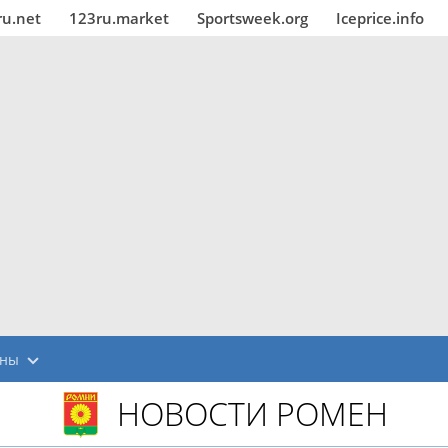
ru.net
123ru.market
Sportsweek.org
Iceprice.info
мны
НОВОСТИ РОМЕН