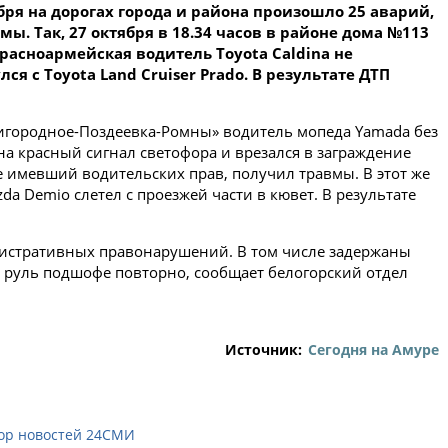
бря на дорогах города и района произошло
25
аварий,
ы. Так, 27 октября в 18.34 часов в районе дома №113
Красноармейская водитель Toyota Caldina не
 с Toyota Land Cruiser Prado. В результате ДТП
Пригородное-Поздеевка-Ромны» водитель мопеда Yamada без
 на красный сигнал светофора и врезался в заграждение
 не имевший водительских прав, получил травмы. В этот же
zda Demio слетел с проезжей части в кювет. В результате
истративных правонарушений. В том числе задержаны
а руль подшофе повторно, сообщает белогорский отдел
Источник:
Сегодня на Амуре
ор новостей 24СМИ