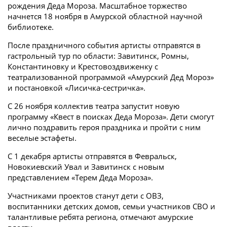
рождения Деда Мороза. Масштабное торжество
начнется 18 ноября в Амурской областной научной
библиотеке.
После праздничного события артисты отправятся в
гастрольный тур по области: Завитинск, Ромны,
Константиновку и Крестовоздвиженку с
театрализованной программой «Амурский Дед Мороз»
и постановкой «Лисичка-сестричка».
С 26 ноября коллектив театра запустит новую
программу «Квест в поисках Деда Мороза». Дети смогут
лично поздравить героя праздника и пройти с ним
веселые эстафеты.
С 1 декабря артисты отправятся в Февральск,
Новокиевский Увал и Завитинск с новым
представлением «Терем Деда Мороза».
Участниками проектов станут дети с ОВЗ,
воспитанники детских домов, семьи участников СВО и
талантливые ребята региона, отмечают амурские