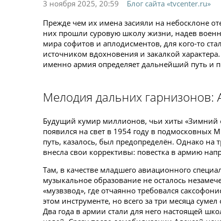
3 ноября 2025, 20:59
Блог сайта «tvcenter.ru»
Прежде чем их имена засияли на небосклоне от
них прошли суровую школу жизни, надев военну
мира софитов и аплодисментов, для кого-то ста
источником вдохновения и закалкой характера.
именно армия определяет дальнейший путь и п
Мелодия дальних гарнизонов: 
Будущий кумир миллионов, чьи хиты «Зимний са
появился на свет в 1954 году в подмосковных М
путь, казалось, был предопределён. Однако на 
внесла свои коррективы: повестка в армию напр
Там, в качестве младшего авиационного специал
музыкальное образование не осталось незамеч
«музвзвод», где отчаянно требовался саксофонис
этом инструменте, но всего за три месяца суме
Два года в армии стали для него настоящей шко