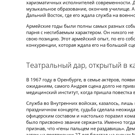
харизматичных исполнителей современности. Д
музыкальное образование, окончив училище. А з
Дальний Восток, где его ждала служба на военн
Армейские годы были полны самых разных собы
парня с несгибаемым характером. Он никого не 
свою позицию. Этот армейский опыт, по его соб
конкуренции, которая ждала его на большой сце
Театральный дар, открытый в к
В 1967 году в Оренбурге, в семье актёров, появ
ожиданиям, самого Андрея сцена долго не прив
медицинский институт, когда пришла повестка 
Служба во Внутренних войсках, казалось, лишь
праздничном концерте, судьба сделала неожид
офицерским составом и настолько поразил кома
было присвоено звание сержанта. Именно тогда
признав, что «гены пальцем не раздавишь». Де
затем на протяжении 27 лет блистал на сценах