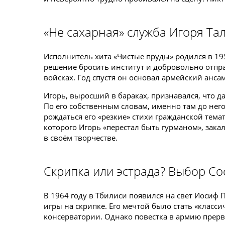
«Не сахарная» служба Игоря Та
Исполнитель хита «Чистые пруды» родился в 195
решение бросить институт и добровольно отпр
войсках. Год спустя он основал армейский ансамб
Игорь, выросший в бараках, признавался, что да
По его собственным словам, именно там до него 
рождаться его «резкие» стихи гражданской тема
которого Игорь «перестал быть гурманом», зака
в своём творчестве.
Скрипка или эстрада? Выбор С
В 1964 году в Тбилиси появился на свет Иосиф 
игры на скрипке. Его мечтой было стать «класс
консерватории. Однако повестка в армию прерв