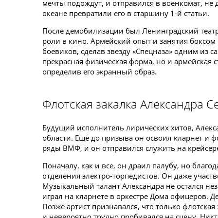
мечты подождут, и отправился в военкомат, не 
океане превратили его в старшину 1-й статьи.
После демобилизации был Ленинградский театра
роли в кино. Армейский опыт и занятия боксом
боевиков, сделав звезду «Спецназа» одним из с
прекрасная физическая форма, но и армейская с
определив его экранный образ.
Флотская закалка Александра С
Будущий исполнитель лирических хитов, Алекса
области. Ещё до призыва он освоил кларнет и ф
ряды ВМФ, и он отправился служить на крейсере
Поначалу, как и все, он драил палубу, но благ
отделения электро-торпедистов. Он даже участ
Музыкальный талант Александра не остался не
играл на кларнете в оркестре Дома офицеров. Д
Позже артист признавался, что только флотская 
и невероятно трудно пробивался на сцену. Никто