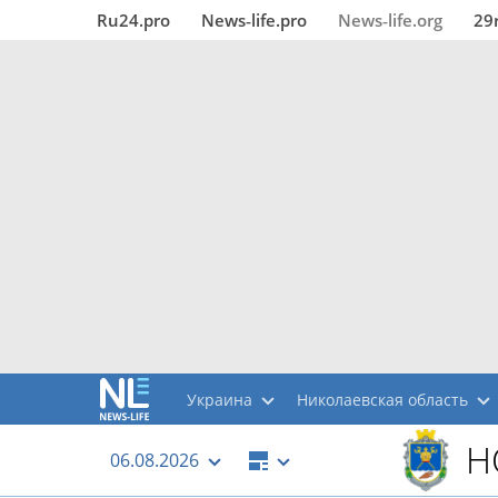
Ru24.pro
News‑life.pro
News‑life.org
29
Украина
Николаевская область
Н
06.08.2026