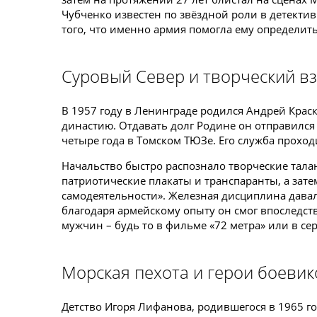
Чубченко известен по звёздной роли в детектив
того, что именно армия помогла ему определит
Суровый Север и творческий вз
В 1957 году в Ленинграде родился Андрей Крас
династию. Отдавать долг Родине он отправился 
четыре года в Томском ТЮЗе. Его служба проход
Начальство быстро распознало творческие тала
патриотические плакаты и транспаранты, а зате
самодеятельности». Железная дисциплина дава
благодаря армейскому опыту он смог впоследст
мужчин – будь то в фильме «72 метра» или в се
Морская пехота и герои боеви
Детство Игоря Лифанова, родившегося в 1965 г