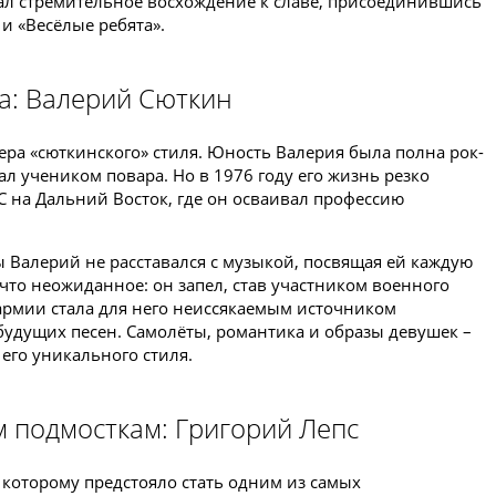
чал стремительное восхождение к славе, присоединившись
и «Весёлые ребята».
а: Валерий Сюткин
ера «сюткинского» стиля. Юность Валерия была полна рок-
ал учеником повара. Но в 1976 году его жизнь резко
С на Дальний Восток, где он осваивал профессию
 Валерий не расставался с музыкой, посвящая ей каждую
то неожиданное: он запел, став участником военного
 армии стала для него неиссякаемым источником
удущих песен. Самолёты, романтика и образы девушек –
 его уникального стиля.
м подмосткам: Григорий Лепс
 которому предстояло стать одним из самых