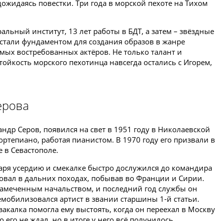
дожидаясь повестки. Три года в морской пехоте на Тихом
льный институт, 13 лет работы в БДТ, а затем – звёздные
 стали фундаментом для создания образов в жанре
амых востребованных актёров. Не только талант и
тойкость морского пехотинца навсегда остались с Игорем,
ерова
ндр Серов, появился на свет в 1951 году в Николаевской
ортепиано, работая пианистом. В 1970 году его призвали в
 в Севастополе.
одаря усердию и смекалке быстро дослужился до командира
вовал в дальних походах, побывав во Франции и Сирии.
замеченным начальством, и последний год службы он
емобилизовался артист в звании старшины 1-й статьи.
закалка помогла ему выстоять, когда он переехал в Москву
 его не ждал, но в итоге у него всё получилось.