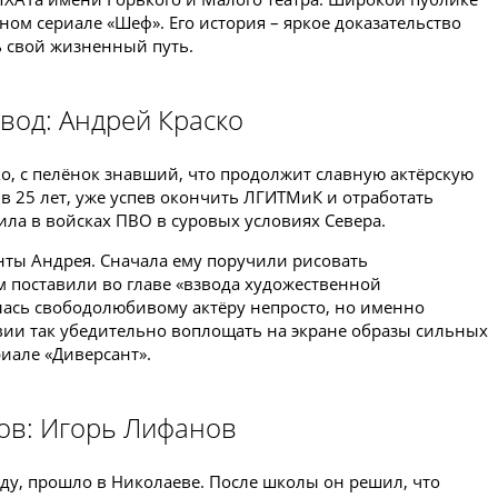
ном сериале «Шеф». Его история – яркое доказательство
ь свой жизненный путь.
вод: Андрей Краско
ко, с пелёнок знавший, что продолжит славную актёрскую
в 25 лет, уже успев окончить ЛГИТМиК и отработать
ила в войсках ПВО в суровых условиях Севера.
нты Андрея. Сначала ему поручили рисовать
м поставили во главе «взвода художественной
лась свободолюбивому актёру непросто, но именно
вии так убедительно воплощать на экране образы сильных
риале «Диверсант».
ков: Игорь Лифанов
оду, прошло в Николаеве. После школы он решил, что