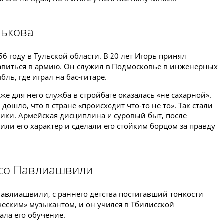
лькова
6 году в Тульской области. В 20 лет Игорь принял
авиться в армию. Он служил в Подмосковье в инженерных
ль, где играл на бас-гитаре.
же для него служба в стройбате оказалась «не сахарной».
дошло, что в стране «происходит что-то не то». Так стали
тики. Армейская дисциплина и суровый быт, после
лили его характер и сделали его стойким борцом за правду
осо Павлиашвили
Павлиашвили, с раннего детства постигавший тонкости
ическим» музыкантом, и он учился в Тбилисской
ала его обучение.