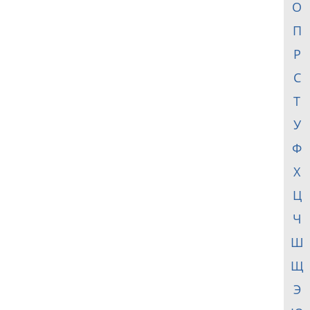
О
П
Р
С
Т
У
Ф
Х
Ц
Ч
Ш
Щ
Э