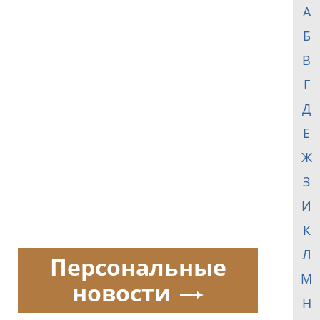
А
Б
В
Г
Д
Е
Ж
З
И
К
Л
Персональные
М
новости
Н