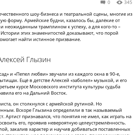
0
345
ечественного шоу-бизнеса и театральной сцены, многие из
ю форму. Армейские будни, казалось бы, далёкие от
ли неожиданным трамплином к успеху, а для кого-то –
 Истории этих знаменитостей доказывают, что порой
омогает найти истинное призвание.
Алексей Глызин
д» и «Пепел любви» звучали из каждого окна в 90-е,
ытищах. Ещё в детстве Алексей «заболел» музыкой, и его
третьем курсе Московского института культуры судьба
авила его на Дальний Восток.
иста, он столкнулся с армейской рутиной. Но
енным. Вскоре Глызина определили в так называемый
т. Артист признавался, что понятия не имел, как играть на
л освоить его, проявив невероятную целеустремлённость.
лой, закалив характер и научив добиваться поставленных