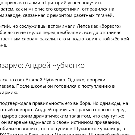
о призыва в армию Григорий успел получить
атем, как и многие его сверстники, отправился на
ом заводе, связанная с ремонтом ракетных тягачей.
тий, но сослуживцы вспоминали Лепса как «борзого»
боялся и не гнулся перед дембелями, всегда отстаивая
ственным словам, закалил его и подготовил к той жёсткой
не.
азарме: Андрей Чубченко
ился на свет Андрей Чубченко. Однако, вопреки
лекала. После школы он готовился к поступлению в
в армию.
 подтверждала правильность его выбора. Но однажды, на
анный поворот. Андрей прочитал фрагмент прозы перед
ндиров своим драматическим талантом, что ему тут же
 он впервые задумался о своём истинном призвании,
мобилизовавшись, он поступил в Щукинское училище, а
 МХАТа имени Горького и Малого театра. Широкой публике