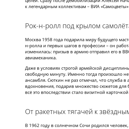
целей. Сразу после демобилизации Алексей на
к легендарным коллективам – ВИА «Самоцветы» 
Рок-н-ролл под крылом самолёт
Москва 1958 года подарила миру будущего маст
н-ролла и первых шагов в профессии – он работ
изменилась: призыв в армию отправил его в ВВ
авиамеханика.
Даже в условиях строгой армейской дисциплины
свободную минуту. Именно тогда произошло неч
ансамбля. Сюткин не раз отмечал, что служба в
вдохновения, подарив множество сюжетов для б
всё это впоследствии стало визитной карточкой
От ракетных тягачей к звёздны
В 1962 году в солнечном Сочи родился человек,