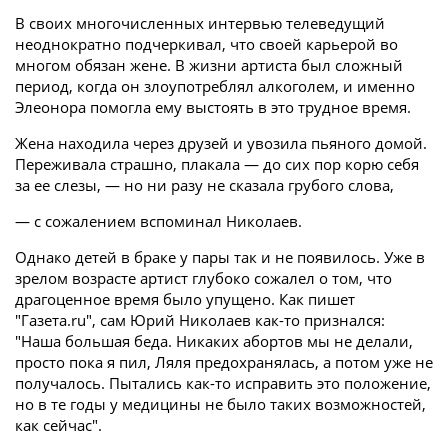
В своих многочисленных интервью телеведущий
неоднократно подчеркивал, что своей карьерой во
многом обязан жене. В жизни артиста был сложный
период, когда он злоупотреблял алкоголем, и именно
Элеонора помогла ему выстоять в это трудное время.
Жена находила через друзей и увозила пьяного домой.
Переживала страшно, плакала — до сих пор корю себя
за ее слезы, — но ни разу не сказала грубого слова,
— с сожалением вспоминал Николаев.
Однако детей в браке у пары так и не появилось. Уже в
зрелом возрасте артист глубоко сожалел о том, что
драгоценное время было упущено. Как пишет
"Газета.ru", сам Юрий Николаев как-то признался:
"Наша большая беда. Никаких абортов мы не делали,
просто пока я пил, Ляля предохранялась, а потом уже не
получалось. Пытались как-то исправить это положение,
но в те годы у медицины не было таких возможностей,
как сейчас".