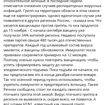
относительное затишье: в последние недели
отмечается снижение случаев респираторных вирусных
инфекций. Грипп на территории области в этом сезоне
ещё не зарегистрирован, однако единичные случаи уже
появляются в других регионах России, - сказала она. Что
касается вакцинации против гриппа, то она продлится
до 15 ноября: - С начала сентября вакцину уже
получили 34% жителей региона. Недавно поступила
новая партия свыше 480 тысяч доз отечественных
препаратов. Каждый год штаммовый состав вируса
меняется, и вакцины обновляются. Иммунитет после
прививки сохраняется примерно на 12 месяцев.
Поэтому осенью нужно повторять вакцинацию, чтобы
успеть сформировать защиту до начала
эпидемического подъёма. Пока подъём не начался, но
мы предполагаем его в конце декабря начале января.
Так что осенний период нужно использовать, чтобы
укрепить иммунитет и предотвратить вспышку. Также
Речник сообщила, стоит ли ожидать свиного или
птичьего гриппа этой зимой: Вирус птичьего гриппа в
регионе не выявлялся и, скорее всего, не появится. А
вот штамм H1N1, известный как свиной грипп,