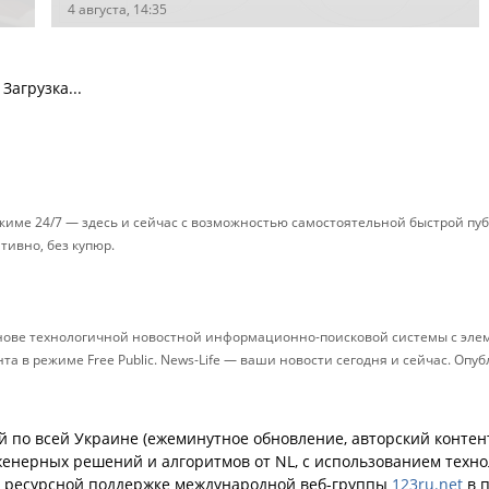
4 августа, 14:35
Загрузка...
ежиме 24/7 — здесь и сейчас с возможностью самостоятельной быстрой п
ативно, без купюр.
снове технологичной новостной информационно-поисковой системы с элем
 в режиме Free Public. News-Life — ваши новости сегодня и сейчас. Опу
й по всей Украине (ежеминутное обновление, авторский контент
енерных решений и алгоритмов от NL, с использованием техн
й ресурсной поддержке международной веб-группы
123ru.net
в п