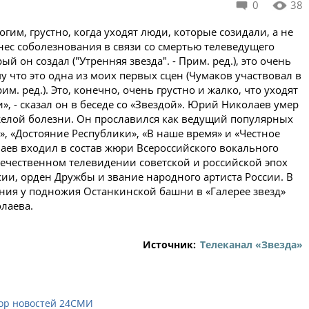
0
38
гим, грустно, когда уходят люди, которые созидали, а не
нес соболезнования в связи со смертью телеведущего
й он создал ("Утренняя звезда". - Прим. ред.), это очень
у что это одна из моих первых сцен (Чумаков участвовал в
м. ред.). Это, конечно, очень грустно и жалко, что уходят
», - сказал он в беседе со «Звездой». Юрий Николаев умер
яжелой болезни. Он прославился как ведущий популярных
», «Достояние Республики», «В наше время» и «Честное
аев входил в состав жюри Всероссийского вокального
течественном телевидении советской и российской эпох
ии, орден Дружбы и звание народного артиста России. В
ания у подножия Останкинской башни в «Галерее звезд»
лаева.
Источник:
Телеканал «Звезда»
ор новостей 24СМИ