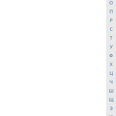
О
П
Р
С
Т
У
Ф
Х
Ц
Ч
Ш
Щ
Э