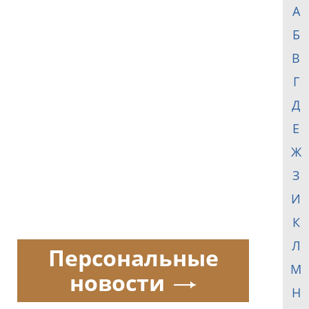
А
Б
В
Г
Д
Е
Ж
З
И
К
Л
Персональные
М
новости
Н