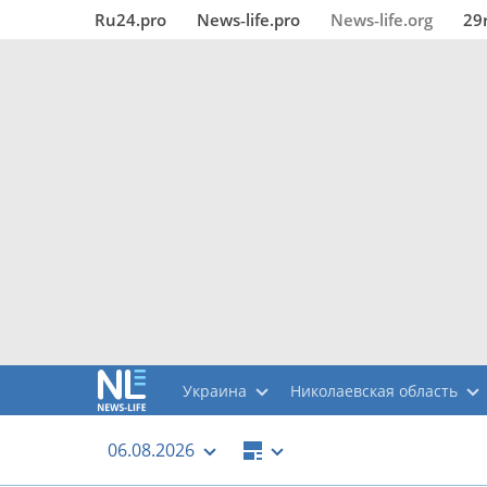
Ru24.pro
News‑life.pro
News‑life.org
29
Украина
Николаевская область
06.08.2026