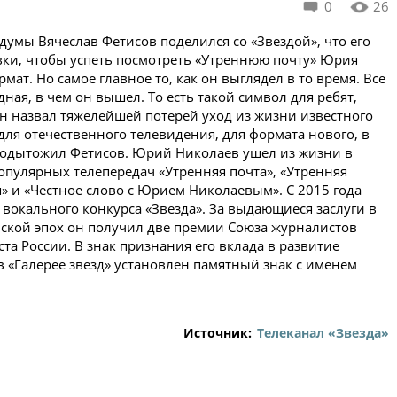
0
26
умы Вячеслав Фетисов поделился со «Звездой», что его
вки, чтобы успеть посмотреть «Утреннюю почту» Юрия
ат. Но самое главное то, как он выглядел в то время. Все
ная, в чем он вышел. То есть такой символ для ребят,
Он назвал тяжелейшей потерей уход из жизни известного
для отечественного телевидения, для формата нового, в
 подытожил Фетисов. Юрий Николаев ушел из жизни в
популярных телепередач «Утренняя почта», «Утренняя
я» и «Честное слово с Юрием Николаевым». С 2015 года
вокального конкурса «Звезда». За выдающиеся заслуги в
йской эпох он получил две премии Союза журналистов
та России. В знак признания его вклада в развитие
 «Галерее звезд» установлен памятный знак с именем
Источник:
Телеканал «Звезда»