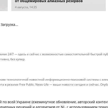
от общемировых алмазных резервов
4 августа, 14:35
Загрузка...
ежиме 24/7 — здесь и сейчас с возможностью самостоятельной быстрой п
ативно, без купюр.
снове технологичной новостной информационно-поисковой системы с элем
 в режиме Free Public. News-Life — ваши новости сегодня и сейчас. Опу
й по всей Украине (ежеминутное обновление, авторский контент
енерных решений и алгоритмов от NL, с использованием техн