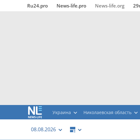
Ru24.pro
News‑life.pro
News‑life.org
29
Украина
Николаевская область
08.08.2026