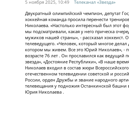
5 ноября 2025, 10:49
Телеканал «Звезда»
Двукратный олимпийский чемпион, депутат Госд
хоккейная команда просила перенести трениро
Николаева. «Настолько интересный был этот форм
мы подсматривали, какая у него прическа очеред
мужиков нашей страны», - рассказал хоккеист. 
телеведущего. «Человек, который многое делал 
котором мы живем. Все это Юрий Николаев», -
возрасте 76 лет . Он прославился как ведущий 
звезда», «Достояние Республики», «В наше врем
Николаев входил в состав жюри Всероссийского 
отечественном телевидении советской и росси
России, орден Дружбы и звание народного артис
телевещания у подножия Останкинской башни в
Юрия Николаева .