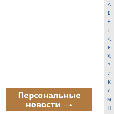
А
Б
В
Г
Д
Е
Ж
З
И
К
Л
Персональные
М
новости
Н