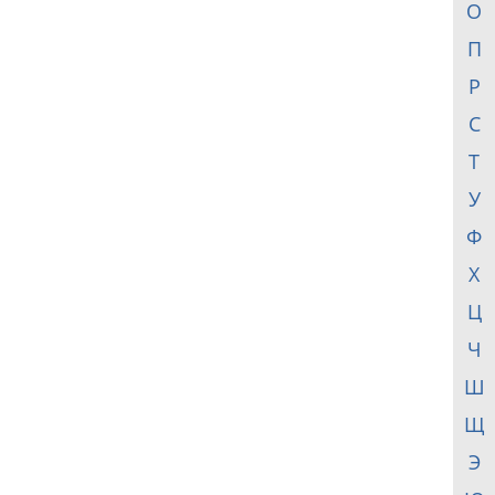
О
П
Р
С
Т
У
Ф
Х
Ц
Ч
Ш
Щ
Э