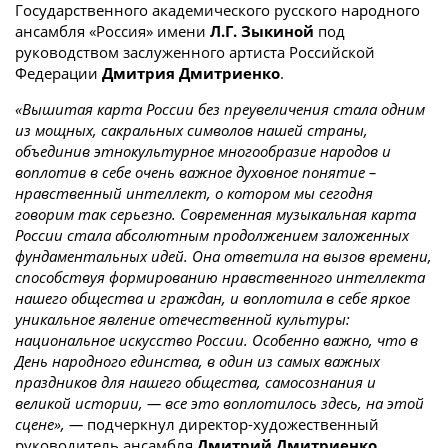
Государственного академического русского народного
ансамбля «Россия» имени
Л.Г. Зыкиной
под
руководством заслуженного артиста Российской
Федерации
Дмитрия Дмитриенко
.
«Вышитая карта России без преувеличения стала одним
из мощных, сакральных символов нашей страны,
объединив этнокультурное многообразие народов и
воплотив в себе очень важное духовное понятие –
нравственный интеллект, о котором мы сегодня
говорим так серьезно. Современная музыкальная карта
России стала абсолютным продолжением заложенных
фундаментальных идей. Она ответила на вызов времени,
способствуя формированию нравственного интеллекта
нашего общества и граждан, и воплотила в себе яркое
уникальное явление отечественной культуры:
национальное искусство России. Особенно важно, что в
День народного единства, в один из самых важных
праздников для нашего общества, самосознания и
великой истории, — все это воплотилось здесь, на этой
сцене», —
подчеркнул директор-художественный
руководитель ансамбля
Дмитрий Дмитриенко.