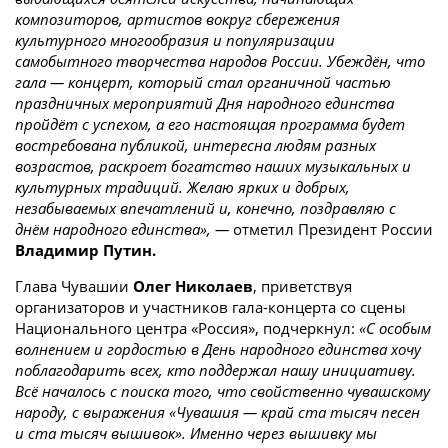
композиторов, артистов вокруг сбережения
культурного многообразия и популяризации
самобытного творчества народов России. Убеждён, что
гала — концерт, который стал органичной частью
праздничных мероприятий Дня народного единства
пройдёт с успехом, а его настоящая программа будет
востребована публикой, интересна людям разных
возрастов, раскроет богатство наших музыкальных и
культурных традиций. Желаю ярких и добрых,
незабываемых впечатлений и, конечно, поздравляю с
днём народного единства», —
отметил Президент России
Владимир Путин.
Глава Чувашии
Олег Николаев
, приветствуя
организаторов и участников гала-концерта со сцены
Национального центра «Россия», подчеркнул:
«С особым
волнением и гордостью в День народного единства хочу
поблагодарить всех, кто поддержал нашу инициативу.
Всё началось с поиска того, что свойственно чувашскому
народу, с выражения «Чувашия — край ста тысяч песен
и ста тысяч вышивок». Именно через вышивку мы